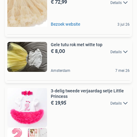
€ 72,99
Details
Bezoek website
3 jul 26
Gele tutu rok met witte top
€ 8,00
Details
Amsterdam
7 mei 26
3-delig tweede verjaardag setje Little
Princess
€ 19,95
Details