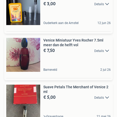
€ 3,00
Details
Ouderkerk aan de Amstel
12 jun 26
Venice Miniatuur Yves Rocher 7.5ml
meer dan de helft vol
€ 7,50
Details
Barneveld
2 jul 26
Suave Petals The Merchant of Venice 2
ml
€ 5,00
Details
's-Gravenhage
21 mei 26