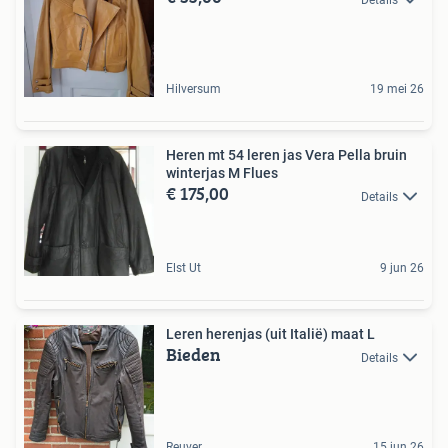
Hilversum
19 mei 26
Heren mt 54 leren jas Vera Pella bruin
winterjas M Flues
€ 175,00
Details
Elst Ut
9 jun 26
Leren herenjas (uit Italië) maat L
Bieden
Details
Reuver
15 jun 26