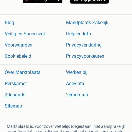
Blog
Marktplaats Zakelijk
Veilig en Succesvol
Help en Info
Voorwaarden
Privacyverklaring
Cookiebeleid
Privacyvoorkeuren
Over Marktplaats
Werken bij
Perskamer
Adevinta
2dehands
2ememain
Sitemap
Marktplaats is, voor zover wettelijk toegestaan, niet aansprakelijk
voor (gevolg)schade die voortkomt uit het gebruik van deze site,