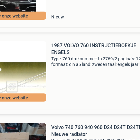
e onze website
Nieuw
1987 VOLVO 760 INSTRUCTIEBOEKJE
ENGELS
Type: 760 druknummer: tp 2769/2 pagina's: 1
formaat: din a5 land: zweden taal: engels jaar: 
opmerkingen: b280e | b230et | d24tic conditie
automotive literature europe tolstraat 31 748
e onze website
Volvo 740 760 940 960 D24 D24T D24T
Nieuwe radiator