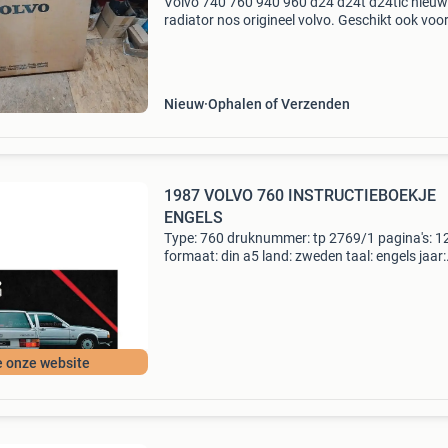
Volvo 740 760 940 960 d24 d24t d24tic nieu
radiator nos origineel volvo. Geschikt ook voo
automaat (zf4hp22). Zeldzaam!
Nieuw
Ophalen of Verzenden
1987 VOLVO 760 INSTRUCTIEBOEKJE
ENGELS
Type: 760 druknummer: tp 2769/1 pagina's: 1
formaat: din a5 land: zweden taal: engels jaar:
06.1986 Opmerkingen: b280e, b230et, d24tic
conditie: 8/10 automotive literature europe
tolstraat 31 74
e onze website