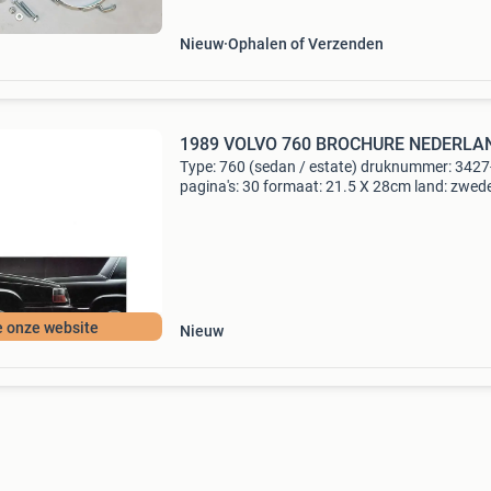
Nieuw
Ophalen of Verzenden
1989 VOLVO 760 BROCHURE NEDERLA
Type: 760 (sedan / estate) druknummer: 3427
pagina's: 30 formaat: 21.5 X 28cm land: zwed
taal: nederlands jaar: 1989 opmerkingen: b280
b230et / b280f / d24tic conditie: 9/10 automot
e onze website
Nieuw