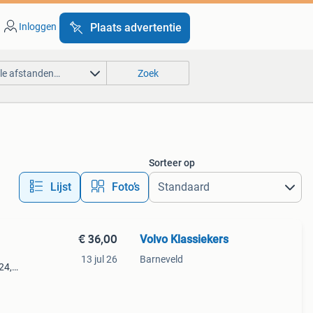
Inloggen
Plaats advertentie
lle afstanden…
Zoek
Sorteer op
Lijst
Foto’s
€ 36,00
Volvo Klassiekers
13 jul 26
Barneveld
24,
b234f,
ijk