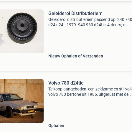
Geleiderol Distributieriem
Geleiderol distributieriem passend op: 240 74
d24 d24t, 1979- 940 960 d24tic: 4-deurs; rs
chassisnr. -112962, 5Drs chassisnr. -65355, 9
Deurs; rs chassisnr. -30003, 5Drs chassisnr. 
Di
Nieuw
Ophalen of Verzenden
Volvo 780 d24tic
Te koop aangeboden: een zeldzame en stijlvoll
volvo 780 bertone uit 1986, uitgerust met de
betrouwbare d24tic 2.4 Turbodieselmotor en 
handgeschakelde versnellingsbak. Specificatie
bouwjaar: 198
Ophalen