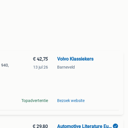
€ 42,75
Volvo Klassiekers
0 940,
13 jul 26
Barneveld
60 4-
-11622
Topadvertentie
Bezoek website
€ 29,80
Automotive Literature Europe