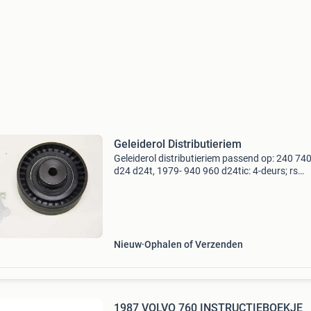
Geleiderol Distributieriem
Geleiderol distributieriem passend op: 240 74
d24 d24t, 1979- 940 960 d24tic: 4-deurs; rs
chassisnr. -112962, 5Drs chassisnr. -65355, 9
Deurs; rs chassisnr. -30003, 5Drs chassisnr. 
Di
Nieuw
Ophalen of Verzenden
1987 VOLVO 760 INSTRUCTIEBOEKJE