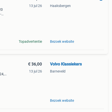
13 jul 26
Haaksbergen
20
-
: 8/10
2dc
Topadvertentie
Bezoek website
€ 36,00
Volvo Klassiekers
13 jul 26
Barneveld
24,
b234f,
ijk
Bezoek website