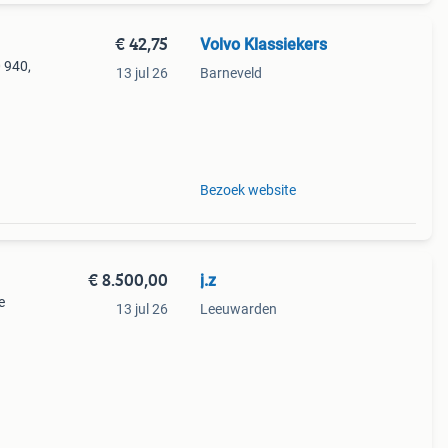
€ 42,75
Volvo Klassiekers
0 940,
13 jul 26
Barneveld
60 4-
-11622
Bezoek website
€ 8.500,00
j.z
e
13 jul 26
Leeuwarden
een
s: