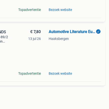
Topadvertentie
Bezoek website
€ 7,80
Automotive Literature Europe
NDS
-89/2
13 jul 26
Haaksbergen
en
e /
ive l
Topadvertentie
Bezoek website