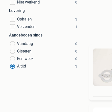
Niet werkend
0
Levering
Ophalen
3
Verzenden
1
Aangeboden sinds
Vandaag
0
Gisteren
0
Een week
0
Altijd
3