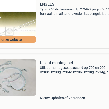
ENGELS
Type: 760 druknummer: tp 2769/2 pagina's: 1
formaat: din a5 land: zweden taal: engels jaar: 
opmerkingen: b280e | b230et | d24tic conditie
automotive literature europe tolstraat 31 748
e onze website
Uitlaat montageset
Uitlaat montageset, passend op 700 en 900.
B200e, b200g, b204e, b230e, b230g, b234g, d
b200f, b230f b200gt, b200ft, b230ft,b230fk, 
d24t, d24tic, b280e, b230gt, b204ft, b280f bek
voor meer
Nieuw
Ophalen of Verzenden