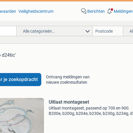
waarden
Veiligheidscentrum
Berichten
Meldingen
Alle categorieën…
A
 d24tic'
Ontvang meldingen van
r je zoekopdracht
nieuwe zoekresultaten
Uitlaat montageset
Uitlaat montageset, passend op 700 en 900.
B200e, b200g, b204e, b230e, b230g, b234g, d
b200f, b230f b200gt, b200ft, b230ft,b230fk, 
d24t, d24tic, b280e, b230gt, b204ft, b280f bek
voor meer