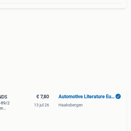
€ 7,80
Automotive Literature Europe
NDS
-89/2
13 jul 26
Haaksbergen
en
e /
ive l