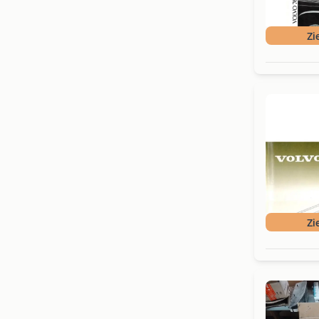
Zi
Zi