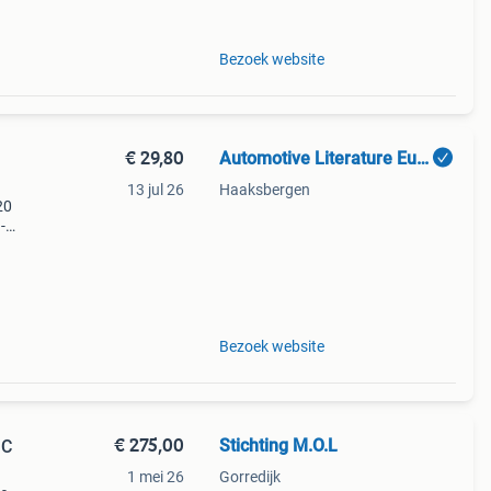
Bezoek website
€ 29,80
Automotive Literature Europe
13 jul 26
Haaksbergen
20
-
: 8/10
2dc
Bezoek website
€ 275,00
Stichting M.O.L
IC
1 mei 26
Gorredijk