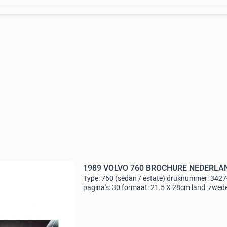
1989 VOLVO 760 BROCHURE NEDERLA
Type: 760 (sedan / estate) druknummer: 3427
pagina's: 30 formaat: 21.5 X 28cm land: zwed
taal: nederlands jaar: 1989 opmerkingen: b280
b230et / b280f / d24tic conditie: 9/10 automot