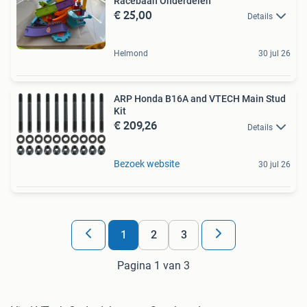
Racebaan Onderdelen
€ 25,00
Details
Helmond
30 jul 26
ARP Honda B16A and VTECH Main Stud
Kit
€ 209,26
Details
Bezoek website
30 jul 26
1
2
3
Pagina 1 van 3