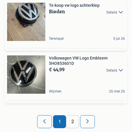
Te koop vw logo achterklep
Bieden
Details
Terwispel
5 jul 26
Volkswagen VW Logo Embleem
5HO853601D
€ 44,99
Details
Wijchen
26 mei 26
1
2