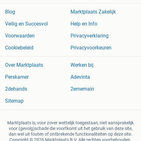
Blog
Marktplaats Zakelijk
Veilig en Succesvol
Help en Info
Voorwaarden
Privacyverklaring
Cookiebeleid
Privacyvoorkeuren
Over Marktplaats
Werken bij
Perskamer
Adevinta
2dehands
2ememain
Sitemap
Marktplaats is, voor zover wettelijk toegestaan, niet aansprakelijk
voor (gevolg)schade die voortkomt uit het gebruik van deze site,
dan wel uit fouten of ontbrekende functionaliteiten op deze site.
Copyright © 2026 Marktplaats B.V. Alle rechten voorbehouden.