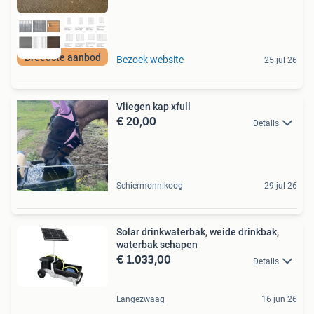
Breedste aanbod
Bezoek website
25 jul 26
Vliegen kap xfull
€ 20,00
Details
Schiermonnikoog
29 jul 26
Solar drinkwaterbak, weide drinkbak,
waterbak schapen
€ 1.033,00
Details
Langezwaag
16 jun 26