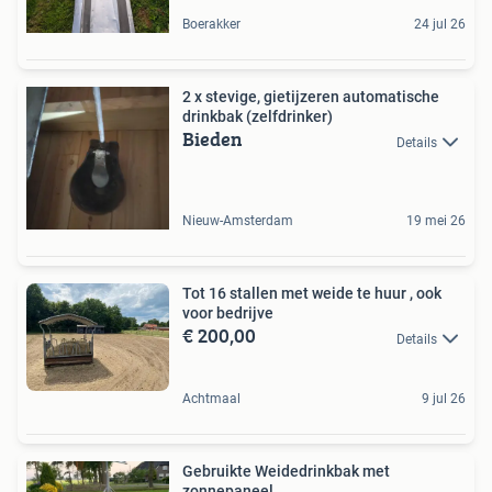
Boerakker
24 jul 26
2 x stevige, gietijzeren automatische
drinkbak (zelfdrinker)
Bieden
Details
Nieuw-Amsterdam
19 mei 26
Tot 16 stallen met weide te huur , ook
voor bedrijve
€ 200,00
Details
Achtmaal
9 jul 26
Gebruikte Weidedrinkbak met
zonnepaneel