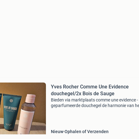
Yves Rocher Comme Une Evidence
douchegel/2x Bois de Sauge
Bieden via marktplaats comme une evidence -
geparfumeerde douchegel de harmonie van h
comme une evidence parfum in een schuimen
douchegel met een romige textuur omhult je hu
alle zachtheid en
Nieuw
Ophalen of Verzenden