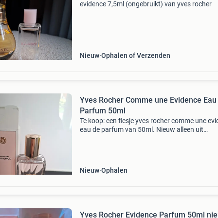
evidence 7,5ml (ongebruikt) van yves rocher
Nieuw
Ophalen of Verzenden
Yves Rocher Comme une Evidence Eau
Parfum 50ml
Te koop: een flesje yves rocher comme une ev
eau de parfum van 50ml. Nieuw alleen uit
verpakking gehaald voor de foto. Niet open
geweest catalogus prijs 49.90. Bieden. Alleen
afhalen in sittard.
Nieuw
Ophalen
Yves Rocher Evidence Parfum 50ml ni