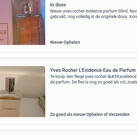
in doos
Nieuw yves rocher evidence parfum 50ml. Noo
gebruikt, nog volledig in de originele doos. Kom
een set, maar dit flesje is helemaal nieuw. Ver
omdat ik het niet gebruik. Goed prijs voor snell
Nieuw
Ophalen
Yves Rocher L'Evidence Eau de Parfum
Te koop: een flesje yves rocher l&#39;evidence
de parfum. De fles is nog zo goed als vol, zoals
zien op de foto&#39;s. Een heerlijke geur voor
dagelijks gebruik of speciale gelegenheden
Zo goed als nieuw
Ophalen of Verzenden