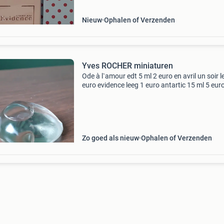
Nieuw
Ophalen of Verzenden
Yves ROCHER miniaturen
Ode à l`amour edt 5 ml 2 euro en avril un soir l
euro evidence leeg 1 euro antartic 15 ml 5 eur
pivoine leeg 1 euro ispahan parfum 15 ml 5 eu
verkocht rose ispahan edt 7,5 ml 4 euro natur
Zo goed als nieuw
Ophalen of Verzenden