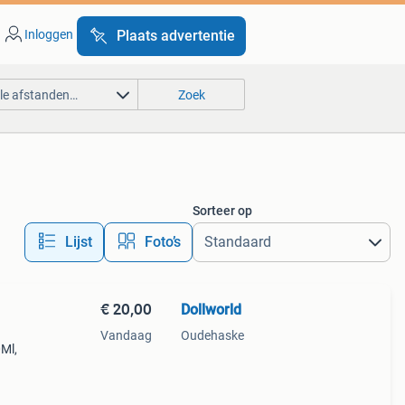
Inloggen
Plaats advertentie
lle afstanden…
Zoek
Sorteer op
Lijst
Foto’s
€ 20,00
Dollworld
Vandaag
Oudehaske
Ml,