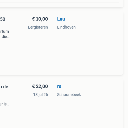
€ 10,00
Lau
 50
Eergisteren
Eindhoven
arfum
r die
€ 22,00
rs
u de
13 jul 26
Schoonebeek
r is
 50