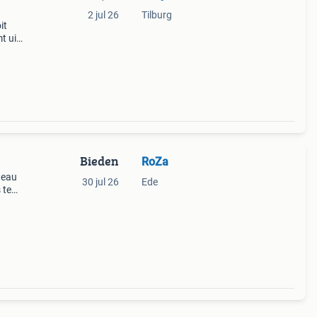
2 jul 26
Tilburg
it
t uit
koop
Bieden
RoZa
 eau
30 jul 26
Ede
 te