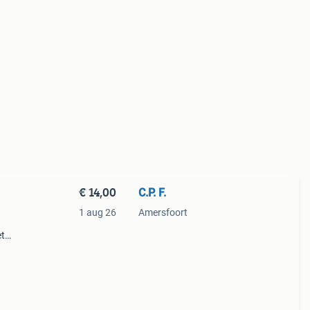
€ 14,00
C.P. F.
1 aug 26
Amersfoort
et
de
id in