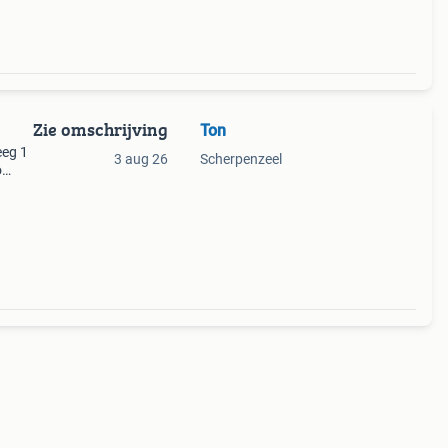
Zie omschrijving
Ton
eeg 1
3 aug 26
Scherpenzeel
o
ro
e edp