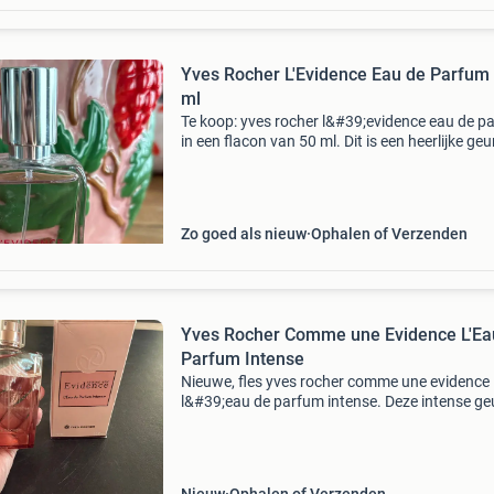
Yves Rocher L'Evidence Eau de Parfum
ml
Te koop: yves rocher l&#39;evidence eau de p
in een flacon van 50 ml. Dit is een heerlijke geu
perfect is voor dagelijks gebruik of speciale
gelegenheden. De flacon is nog zo goed als ni
Zo goed als nieuw
Ophalen of Verzenden
Yves Rocher Comme une Evidence L'Ea
Parfum Intense
Nieuwe, fles yves rocher comme une evidence
l&#39;eau de parfum intense. Deze intense geu
perfect voor de moderne vrouw. De fles bevat
ml.