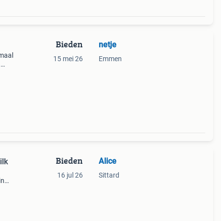
Bieden
netje
rmaal
15 mei 26
Emmen
g
Bieden
Alice
ilk
16 jul 26
Sittard
in