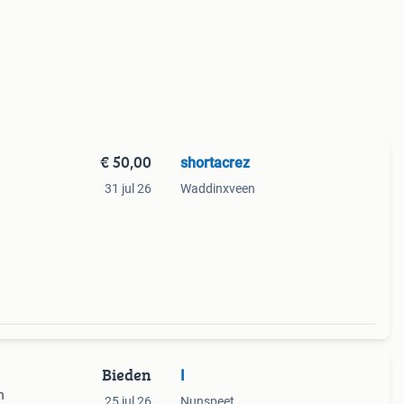
€ 50,00
shortacrez
31 jul 26
Waddinxveen
Bieden
I
n
25 jul 26
Nunspeet