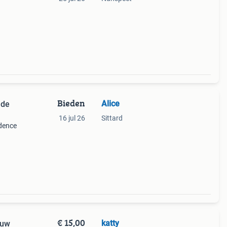
Bieden
Alice
 de
16 jul 26
Sittard
idence
€ 15,00
katty
euw