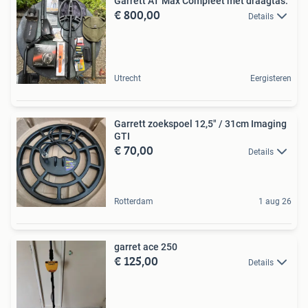
Garrett AT Max Compleet met draagtas.
€ 800,00
Details
Utrecht
Eergisteren
Garrett zoekspoel 12,5" / 31cm Imaging
GTI
€ 70,00
Details
Rotterdam
1 aug 26
garret ace 250
€ 125,00
Details