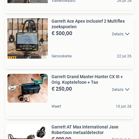
Valkenswaard
26 jul 26
Garrett Ace Apex inclusief 2 Multiflex
zoekspoelen
€ 500,00
Details
Serooskerke
22 jul 26
Garrett Grand Master Hunter CX III +
Orig. Koptelefoon + Tas
€ 250,00
Details
Weert
10 jun 26
Garrett AT Max International Jase
Robertson metaaldetector
€ 999,00