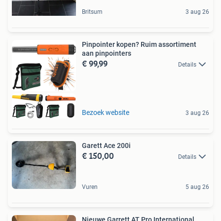
Britsum
3 aug 26
Pinpointer kopen? Ruim assortiment
aan pinpointers
€ 99,99
Details
Bezoek website
3 aug 26
Garett Ace 200i
€ 150,00
Details
Vuren
5 aug 26
Nieuwe Garrett AT Pro International