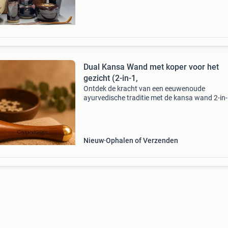
Dual Kansa Wand met koper voor het
gezicht (2-in-1,
Ontdek de kracht van een eeuwenoude
ayurvedische traditie met de kansa wand 2-in-
een handgemaakt wellness-instrument ontwo
voor ontspanning, huidverzorging en holistisc
welzijn. Binnen de ayur
Nieuw
Ophalen of Verzenden