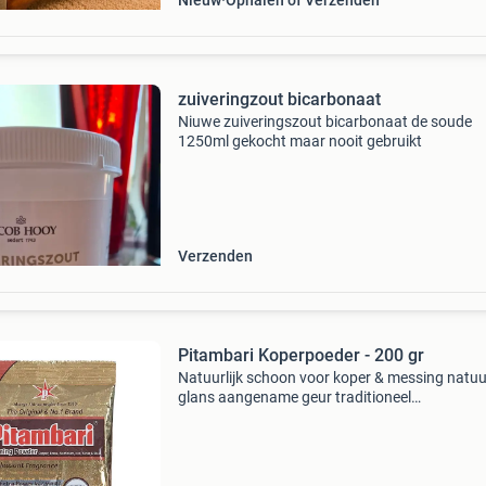
Nieuw
Ophalen of Verzenden
zuiveringzout bicarbonaat
Niuwe zuiveringszout bicarbonaat de soude
1250ml gekocht maar nooit gebruikt
Verzenden
Pitambari Koperpoeder - 200 gr
Natuurlijk schoon voor koper & messing natuur
glans aangename geur traditioneel
reinigingsmiddel voor koper, messing, zilver,
aluminium, ijzer en staal zonder schadelijke zu
synthetische