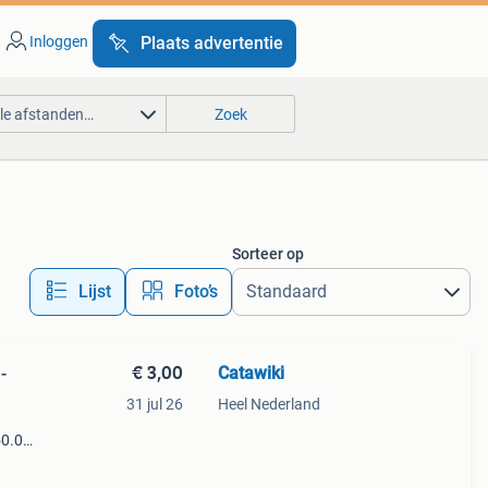
Inloggen
Plaats advertentie
lle afstanden…
Zoek
Sorteer op
Lijst
Foto’s
€ 3,00
Catawiki
-
31 jul 26
Heel Nederland
50.0
9%
voer