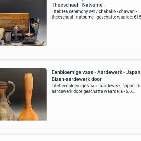
Theeschaal - Natsume -
Titel: tea ceremony set / chabako - chawan -
theeschaal - natsume - geschatte waarde: €1
Belangrijk: winnende biedingen zijn exclusief 
koperbescherming + €3 kavel beschrijving *in
Eenbloemige vaas - Aardewerk - Japan 
Bizen-aardewerk door
Titel: eenbloemige vaas - aardewerk - japan - b
aardewerk door geschatte waarde: €75.0
Belangrijk: winnende biedingen zijn exclusief 
koperbescherming + €3 kavel beschrijving *in