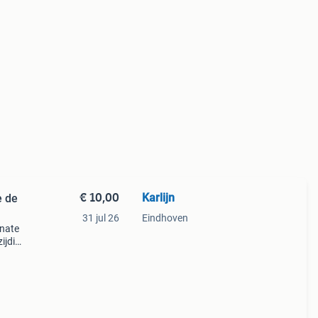
€ 10,00
Karlijn
e de
31 jul 26
Eindhoven
onate
ijdig
als
on