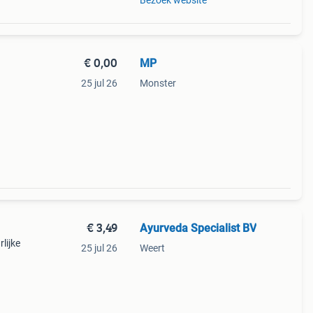
Bezoek website
€ 0,00
MP
25 jul 26
Monster
€ 3,49
Ayurveda Specialist BV
lijke
25 jul 26
Weert
ren,