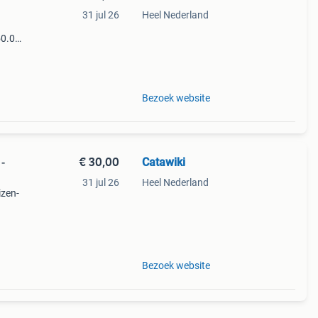
31 jul 26
Heel Nederland
50.0
9%
voer
Bezoek website
€ 30,00
Catawiki
-
31 jul 26
Heel Nederland
izen-
9%
voerre
Bezoek website