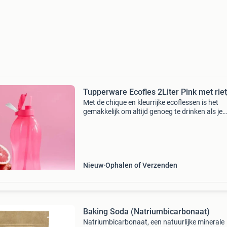
Tupperware Ecofles 2Liter Pink met riet
Met de chique en kleurrijke ecoflessen is het
gemakkelijk om altijd genoeg te drinken als je
onderweg bent. De tweeliterfles zorgt ervoor d
zeker genoeg water / drank bij je hebt. Slim: é
handv
Nieuw
Ophalen of Verzenden
Baking Soda (Natriumbicarbonaat)
Natriumbicarbonaat, een natuurlijke minerale