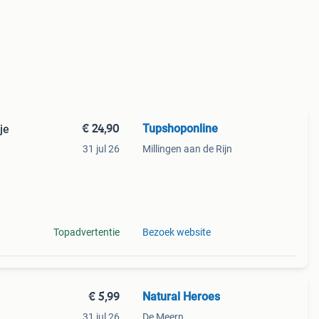
€ 24,90
Tupshoponline
je
31 jul 26
Millingen aan de Rijn
at je
én
Topadvertentie
Bezoek website
€ 5,99
Natural Heroes
31 jul 26
De Meern