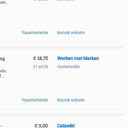
eert
,
akte
Topadvertentie
Bezoek website
€ 18,75
Werken met Merken
ing
31 jul 26
Oosterwolde
oda,
f
Topadvertentie
Bezoek website
€ 3,00
Catawiki
-