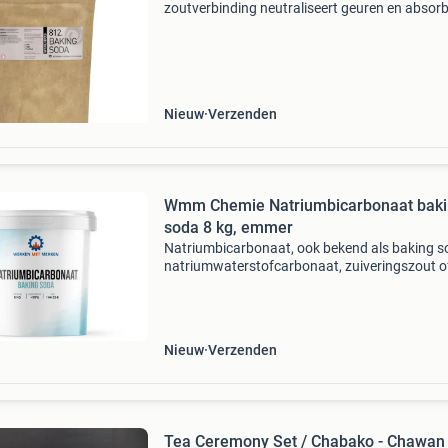
zoutverbinding neutraliseert geuren en absorb
vocht onmisbaar in diy: bruisballen, deodorant
scrubs, tandpasta past de ph aan in zelfgema
crèmes e
Nieuw
Verzenden
Wmm Chemie Natriumbicarbonaat bak
soda 8 kg, emmer
Natriumbicarbonaat, ook bekend als baking s
natriumwaterstofcarbonaat, zuiveringszout o
e500, is een natuurlijk mineraal met een mild
alkalische werking. Het is een multifunctioneel
product dat b
Nieuw
Verzenden
Tea Ceremony Set / Chabako - Chawan 