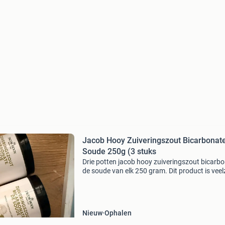
Jacob Hooy Zuiveringszout Bicarbonat
Soude 250g (3 stuks
Drie potten jacob hooy zuiveringszout bicarb
de soude van elk 250 gram. Dit product is veelz
in gebruik voor zowel persoonlijke verzorging 
huishoudelijke toepassingen. Het is nieuw en 
Nieuw
Ophalen