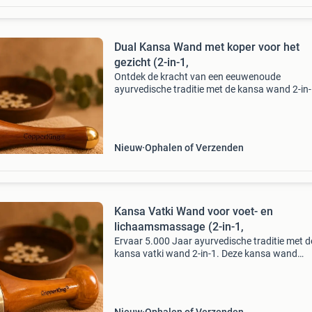
Dual Kansa Wand met koper voor het
gezicht (2-in-1,
Ontdek de kracht van een eeuwenoude
ayurvedische traditie met de kansa wand 2-in-
een handgemaakt wellness-instrument ontwo
voor ontspanning, huidverzorging en holistisc
welzijn. Binnen de ayur
Nieuw
Ophalen of Verzenden
Kansa Vatki Wand voor voet- en
lichaamsmassage (2-in-1,
Ervaar 5.000 Jaar ayurvedische traditie met d
kansa vatki wand 2-in-1. Deze kansa wand
combineert eeuwenoude ayurvedische kennis
modern comfort. Of je nu je huid wil laten stral
vermoeide voet