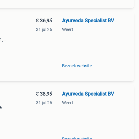
€ 36,95
Ayurveda Specialist BV
31 jul 26
Weert
1,
rpen
h
Bezoek website
€ 38,95
Ayurveda Specialist BV
31 jul 26
Weert
e
 met
en,