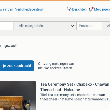
waarden
Veiligheidscentrum
Berichten
Meldingen
Alle categorieën…
A
eringszout'
Ontvang meldingen van
r je zoekopdracht
nieuwe zoekresultaten
Tea Ceremony Set / Chabako - Chawan 
Theeschaal - Natsume -
Titel: tea ceremony set / chabako - chawan -
theeschaal - natsume - geschatte waarde: €1
Belangrijk: winnende biedingen zijn exclusief 
koperbescherming + €3 kavel beschrijving *in