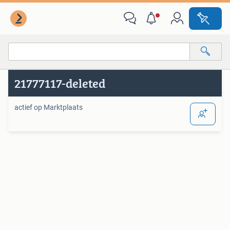
Van deze adverteerder
Alle categorieën…
21777117-deleted
Alle afstanden…
actief op Marktplaats