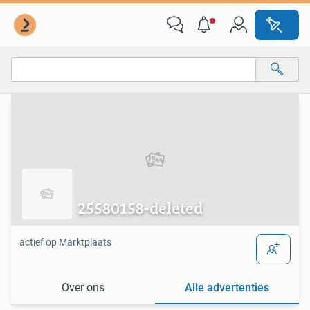
Van deze adverteerder
Alle categorieën…
Alle afstanden…
25580158-deleted
actief op Marktplaats
Over ons
Alle advertenties