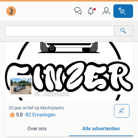
Van deze adverteerder
Alle categorieën…
Alle afstanden…
A. Janssen
20 jaar actief op Marktplaats
5.0 ·
82 Ervaringen
Over ons
Alle advertenties