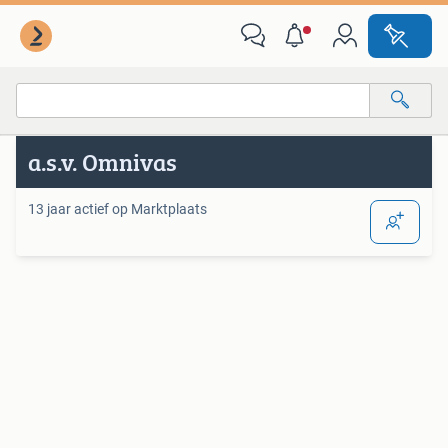
Van deze adverteerder
Alle categorieën…
a.s.v. Omnivas
Alle afstanden…
13 jaar actief op Marktplaats