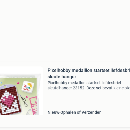
Pixelhobby medaillon startset liefdesbr
sleutelhanger
Pixelhobby medaillon startset liefdesbrief
sleutelhanger 23152. Deze set bevat kleine pix
(2,5 mm) en is geschikt voor kinderen vanaf 6 
Een ideaal cadeautje voor kinderfeestjes!
Veiligheidswa
Nieuw
Ophalen of Verzenden