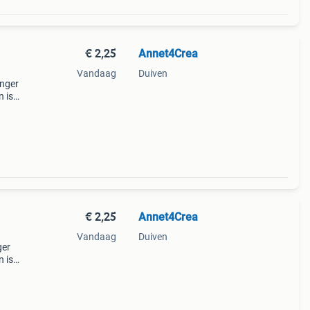
€ 2,25
Annet4Crea
Vandaag
Duiven
anger
n is
l
rsch
€ 2,25
Annet4Crea
Vandaag
Duiven
ger
n is
l