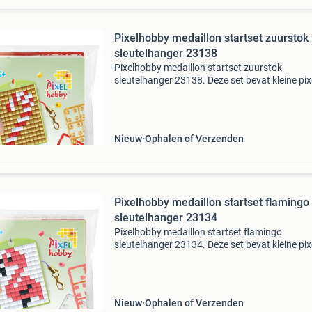
Pixelhobby medaillon startset zuurstok
sleutelhanger 23138
Pixelhobby medaillon startset zuurstok
sleutelhanger 23138. Deze set bevat kleine pix
(2,5 mm) en is geschikt voor kinderen vanaf 6 
Een ideaal cadeautje voor kinderfeestjes!
Veiligheidswaarsc
Nieuw
Ophalen of Verzenden
Pixelhobby medaillon startset flamingo
sleutelhanger 23134
Pixelhobby medaillon startset flamingo
sleutelhanger 23134. Deze set bevat kleine pix
(2,5 mm) en is geschikt voor kinderen vanaf 6 
Een ideaal cadeautje voor kinderfeestjes!
Veiligheidswaarsc
Nieuw
Ophalen of Verzenden