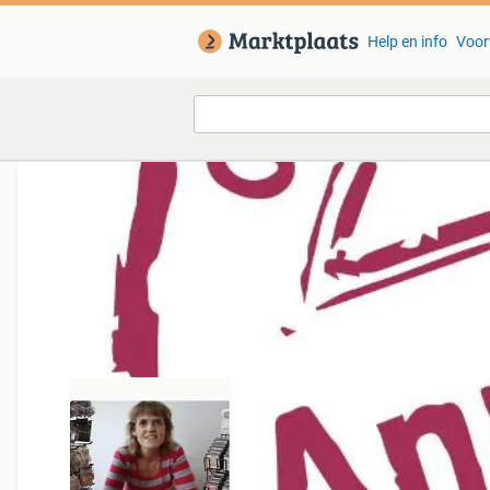
Help en info
Voor
Van deze adverteerder