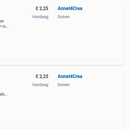
€ 2,25
Annet4Crea
Vandaag
Duiven
ger
n is
l
€ 2,25
Annet4Crea
Vandaag
Duiven
els
jaar.