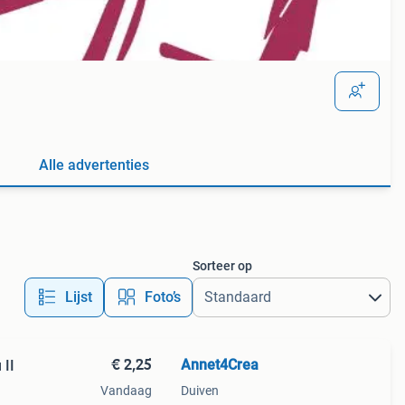
Alle advertenties
Sorteer op
Lijst
Foto’s
€ 2,25
Annet4Crea
 II
Vandaag
Duiven