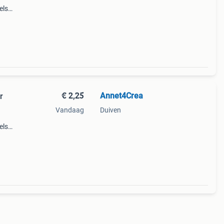
els
jaar.
€ 2,25
Annet4Crea
r
Vandaag
Duiven
els
jaar.