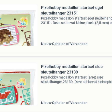
Pixelhobby medaillon startset egel
sleutelhanger 23151
Pixelhobby medaillon startset egel sleutelhan
23151. Deze set bevat kleine pixels (2,5 mm) e
geschikt voor kinderen vanaf 6 jaar. Een ideaa
cadeautje voor kinderfeestjes!
Veiligheidswaarschuwi
Nieuw
Ophalen of Verzenden
Pixelhobby medaillon startset slee
sleutelhanger 23139
Pixelhobby medaillon startset (arre) slee
sleutelhanger 23139. Deze set bevat kleine pix
(2,5 mm) en is geschikt voor kinderen vanaf 6 
Een ideaal cadeautje voor kinderfeestjes!
Veiligheidswaa
Nieuw
Ophalen of Verzenden