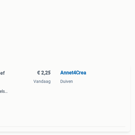
€ 2,25
Annet4Crea
ief
Vandaag
Duiven
els
jaar.