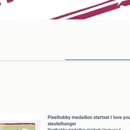
Pixelhobby medaillon startset I love you
sleutelhanger
Pixelhobby medaillon startset i love you ii