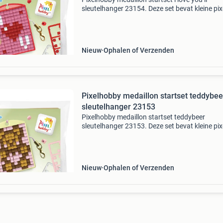
sleutelhanger 23154. Deze set bevat kleine pix
(2,5 mm) en is geschikt voor kinderen vanaf 6 
Een ideaal cadeautje voor kinderfeestjes!
Veiligheidsw
Nieuw
Ophalen of Verzenden
Pixelhobby medaillon startset teddybee
sleutelhanger 23153
Pixelhobby medaillon startset teddybeer
sleutelhanger 23153. Deze set bevat kleine pix
(2,5 mm) en is geschikt voor kinderen vanaf 6 
Een ideaal cadeautje voor kinderfeestjes!
Veiligheidswaars
Nieuw
Ophalen of Verzenden