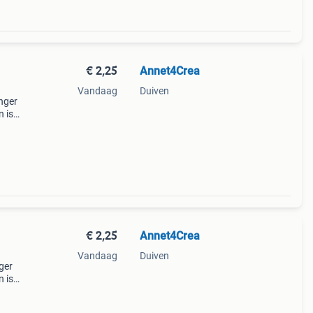
€ 2,25
Annet4Crea
Vandaag
Duiven
nger
n is
l
€ 2,25
Annet4Crea
Vandaag
Duiven
ger
n is
l