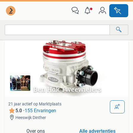
Van deze adverteerder
Alle categorieën…
Alle afstanden…
Ben Hak Tweewielers
21 jaar actief op Marktplaats
5.0 ·
155 Ervaringen
Heeswijk Dinther
Over ons
Alle advertenties