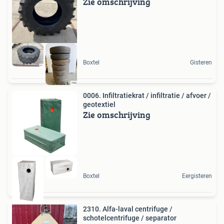
Zie omschrijving
Michelin
Boxtel
Gisteren
0006. Infiltratiekrat / infiltratie / afvoer /
geotextiel
Zie omschrijving
Boxtel
Eergisteren
2310. Alfa-laval centrifuge /
schotelcentrifuge / separator