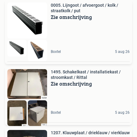
0005. Lijngoot / afvoergoot / kolk /
straatkolk / put
Zie omschrijving
Boxtel
5 aug 26
1495. Schakelkast / installatiekast /
stroomkast / Rittal
Zie omschrijving
Boxtel
5 aug 26
1207. Klauwplaat / drieklauw / vierklauw