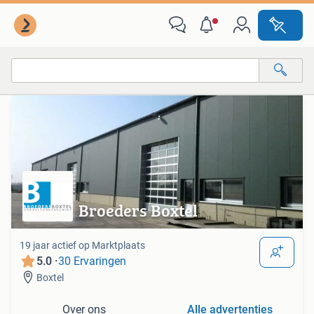
Van deze adverteerder
Alle categorieën…
Alle afstanden…
Broeders Boxtel
19 jaar actief op Marktplaats
5.0 ·
30 Ervaringen
Boxtel
Over ons
Alle advertenties