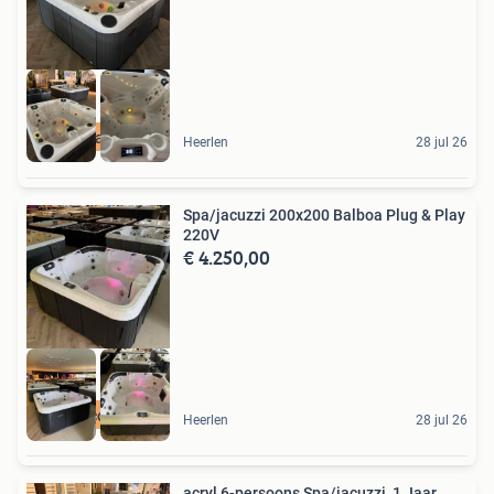
Luxe spa jacuzzi
Heerlen
28 jul 26
Spa/jacuzzi 200x200 Balboa Plug & Play
220V
€ 4.250,00
Luxe comfort
Heerlen
28 jul 26
acryl 6-persoons Spa/jacuzzi, 1 Jaar