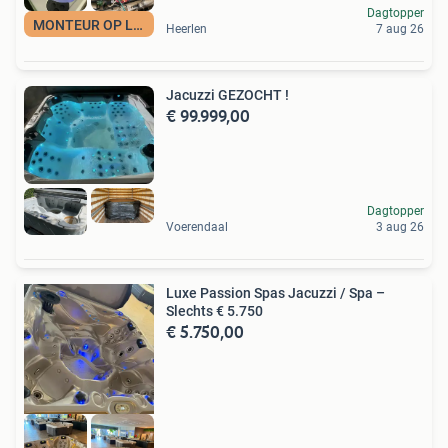
Dagtopper
MONTEUR OP LOCATIE
Heerlen
7 aug 26
Jacuzzi GEZOCHT !
€ 99.999,00
Dagtopper
Voerendaal
3 aug 26
Luxe Passion Spas Jacuzzi / Spa –
Slechts € 5.750
€ 5.750,00