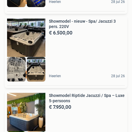
Super Deal
Heerlen
28 jul 26
Showmodel - nieuw - Spa/ Jacuzzi 3
pers. 220V
€ 6.500,00
ACTIE weg ermee
Heerlen
28 jul 26
Showmodel Riptide Jacuzzi / Spa – Luxe
5-persoons
€ 7.950,00