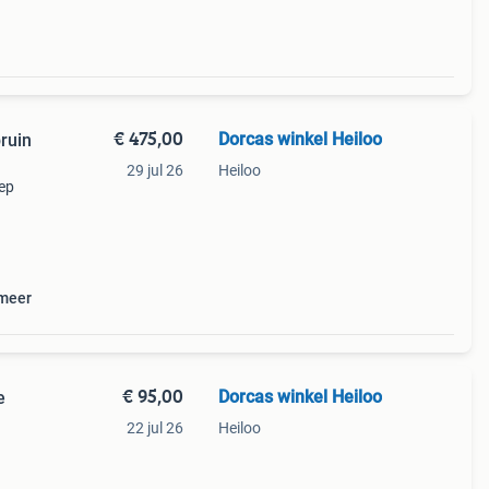
€ 475,00
Dorcas winkel Heiloo
ruin
29 jul 26
Heiloo
iep
en
en
 meer
€ 95,00
Dorcas winkel Heiloo
e
22 jul 26
Heiloo
cht