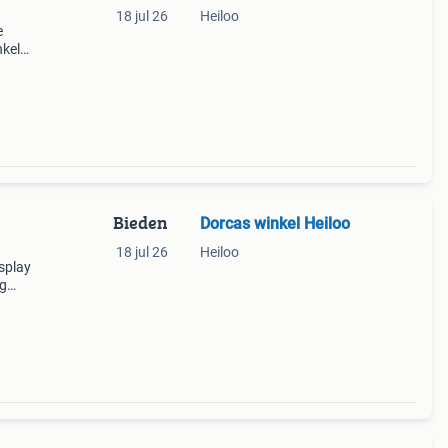
18 jul 26
Heiloo
e
nkel
el
Bieden
Dorcas winkel Heiloo
18 jul 26
Heiloo
splay
ag
em
e