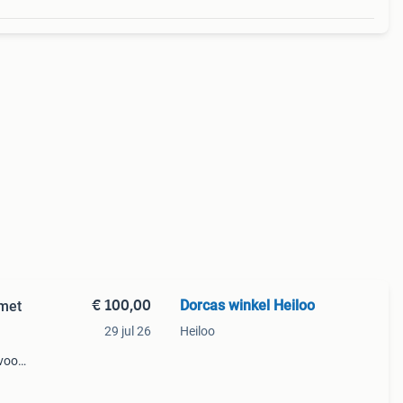
€ 100,00
Dorcas winkel Heiloo
 met
29 jul 26
Heiloo
 voor
nkel
e