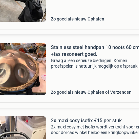
voor en door dorcas winkel heiloo. Een
kringloopwinkel voor het goed
Zo goed als nieuw
Ophalen
Stainless steel handpan 10 noots 60 c
+tas resoneert goed.
Graag alleen serieuze biedingen. Komen
proefspelen is natuurlijk mogelijk op afspraak 
nagekeken door een expert en resoneert goed.
Compleet met tas wordt verkocht voor en doo
dorcas winkel heiloo.
Zo goed als nieuw
Ophalen of Verzenden
2x maxi cosy isofix €15 per stuk
2x maxi cosy met isofix wordt verkocht voor e
door dorcas winkel heiloo een kringloopwinkel
het goede doel waar alleen vrijwilligers werken