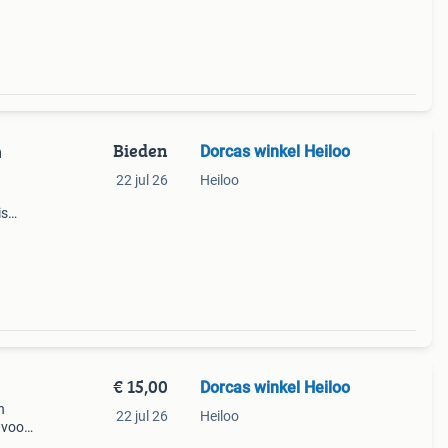
Bieden
Dorcas winkel Heiloo
m
22 jul 26
Heiloo
is
r
€ 15,00
Dorcas winkel Heiloo
n
22 jul 26
Heiloo
 voor
.