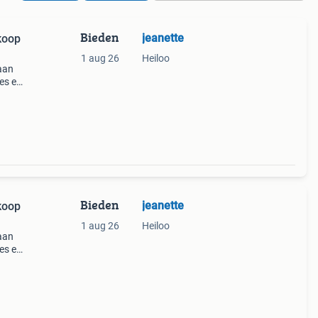
Bieden
jeanette
koop
1 aug 26
Heiloo
raan
jes en
rdt
n kr
Bieden
jeanette
koop
1 aug 26
Heiloo
raan
jes en
rdt
n kr