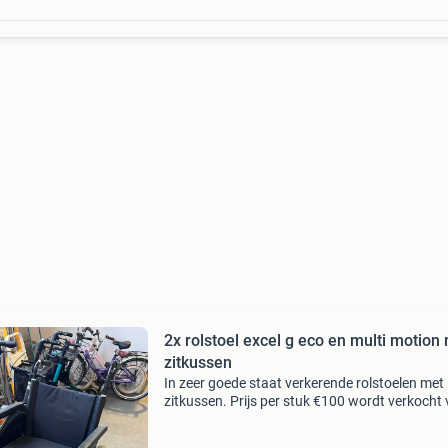
2x rolstoel excel g eco en multi motion
zitkussen
In zeer goede staat verkerende rolstoelen met
zitkussen. Prijs per stuk €100 wordt verkocht
en door dorcas winkel heiloo. Een kringloopwi
voor het goede doel waar alleen vrijwilligers w