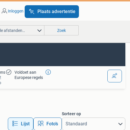
Inloggen
Plaats advertentie
lle afstanden…
Zoek
ens
Voldoet aan
2
Europese regels
o
Sorteer op
Lijst
Foto’s