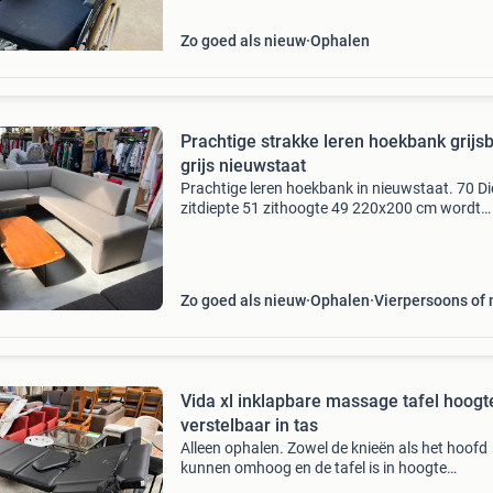
Zo goed als nieuw
Ophalen
Prachtige strakke leren hoekbank grijsb
grijs nieuwstaat
Prachtige leren hoekbank in nieuwstaat. 70 D
zitdiepte 51 zithoogte 49 220x200 cm wordt
verkocht voor en door dorcas winkel heiloo. E
kringloopwinkel voor het goede doel waar alle
vrijwilligers
Zo goed als nieuw
Ophalen
Vierpersoons of
Vida xl inklapbare massage tafel hoogt
verstelbaar in tas
Alleen ophalen. Zowel de knieën als het hoofd
kunnen omhoog en de tafel is in hoogte
verstelbaar. Komt met opbergtas wordt verko