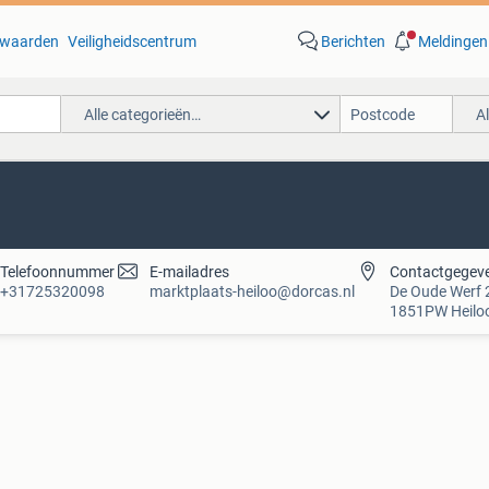
waarden
Veiligheidscentrum
Berichten
Meldingen
Alle categorieën…
A
Telefoonnummer
E-mailadres
Contactgegev
+31725320098
marktplaats-heiloo@dorcas.nl
De Oude Werf 
1851PW
Heilo