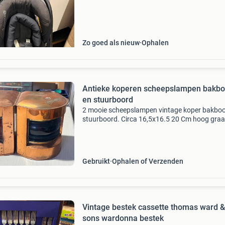
Zo goed als nieuw
Ophalen
Antieke koperen scheepslampen bakbo
en stuurboord
2 mooie scheepslampen vintage koper bakboo
stuurboord. Circa 16,5x16.5 20 Cm hoog gra
bieden naar waarde op marktplaats wordt
verkocht voor en door dorcas winkel heiloo. E
kringloopwinkel voo
Gebruikt
Ophalen of Verzenden
Vintage bestek cassette thomas ward &
sons wardonna bestek