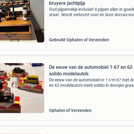
bruyere jachtpijp
Oud pijpenrekje inclusief 4 pijpen allen in goed
staat. Wordt verkocht voor en door dorcas wi
heiloo. Een kringloopwinkel voor het goede do
waar alleen vrijwilligers werken. Ophalen en
bezichti
Gebruikt
Ophalen of Verzenden
De eeuw van de automobiel 1-67 en 62
solido modelauto’s
De eeuw van de automobiel nr 1 t/m 67 met di
en 62 modelauto’s merk solido in doosjes gra
bieden op marktplaats en naar waarde. Dit it
wordt over 2-3 weken verkocht aan de hoogst
bieder op m
Ophalen of Verzenden