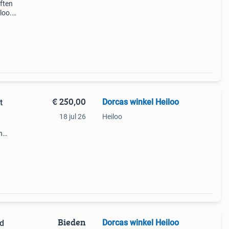
ften
loo.
igen
€ 250,00
Dorcas winkel Heiloo
t
18 jul 26
Heiloo
n
l
Bieden
Dorcas winkel Heiloo
rd