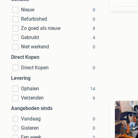
Nieuw
0
Refurbished
0
Zo goed als nieuw
8
Gebruikt
4
Niet werkend
0
Direct Kopen
Direct Kopen
0
Levering
Ophalen
14
Verzenden
6
Aangeboden sinds
Vandaag
0
Gisteren
0
Een week
2