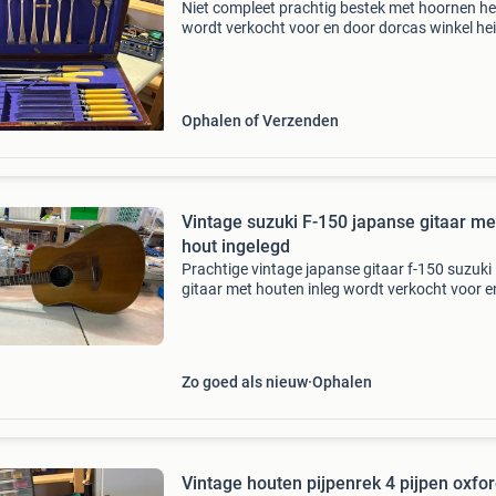
Niet compleet prachtig bestek met hoornen he
wordt verkocht voor en door dorcas winkel hei
Een kringloopwinkel voor het goede doel waar
alleen vrijwilligers werken. Ophalen en bezicht
uits
Ophalen of Verzenden
Vintage suzuki F-150 japanse gitaar me
hout ingelegd
Prachtige vintage japanse gitaar f-150 suzuki
gitaar met houten inleg wordt verkocht voor e
door dorcas winkel heiloo. Een kringloopwinke
voor het goede doel waar alleen vrijwilligers
werken. Ophale
Zo goed als nieuw
Ophalen
Vintage houten pijpenrek 4 pijpen oxfo