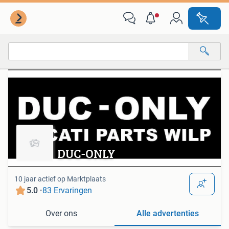
Van deze adverteerder
Alle categorieën…
Alle afstanden…
DUC-ONLY
10 jaar actief op Marktplaats
5.0 ·
83 Ervaringen
Over ons
Alle advertenties