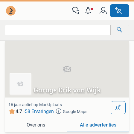
Van deze adverteerder
Alle categorieën…
Alle afstanden…
Garage Erik van Wijk
16 jaar actief op Marktplaats
4.7 ·
58 Ervaringen
Google Maps
Over ons
Alle advertenties