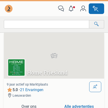
Van deze adverteerder
Alle categorieën…
Alle afstanden…
Home Friesland
9 jaar actief op Marktplaats
5.0 ·
21 Ervaringen
Leeuwarden
Over ons
Alle advertenties