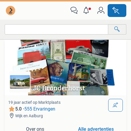
Van deze adverteerder
Alle categorieën…
Alle afstanden…
JC Branderhorst
19 jaar actief op Marktplaats
5.0 ·
555 Ervaringen
Wijk en Aalburg
Over ons
Alle advertenties