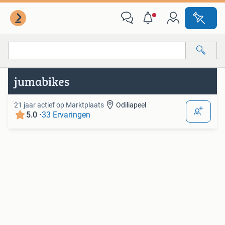
Van deze adverteerder
Alle categorieën…
jumabikes
Alle afstanden…
21 jaar actief op Marktplaats
Odiliapeel
5.0 ·
33 Ervaringen