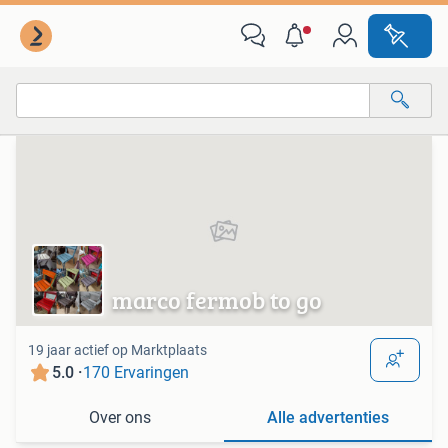
Van deze adverteerder
Alle categorieën…
Alle afstanden…
marco fermob to go
19 jaar actief op Marktplaats
5.0 ·
170 Ervaringen
Over ons
Alle advertenties