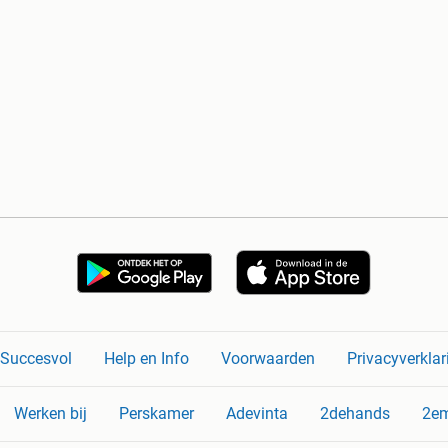
n Succesvol
Help en Info
Voorwaarden
Privacyverklar
Werken bij
Perskamer
Adevinta
2dehands
2e