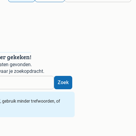
der gekeken!
aten gevonden.
aar je zoekopdracht.
Zoek
ef, gebruik minder trefwoorden, of