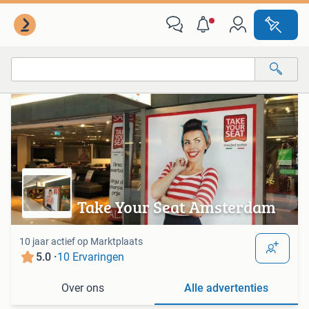
Van deze adverteerder
Alle categorieën…
Alle afstanden…
Take Your Seat Amsterdam
10 jaar actief op Marktplaats
5.0 ·
10 Ervaringen
Over ons
Alle advertenties