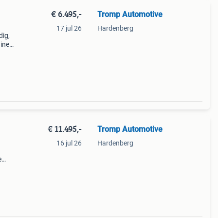
€ 6.495,-
Tromp Automotive
17 jul 26
Hardenberg
dig,
gine
 een
€ 11.495,-
Tromp Automotive
16 jul 26
Hardenberg
e
d