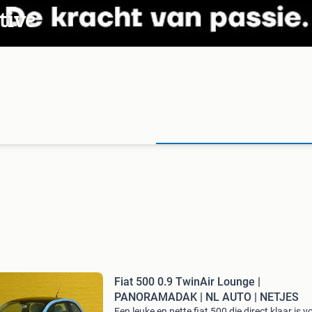
tive
Fiat 500 0.9 TwinAir Lounge |
PANORAMADAK | NL AUTO | NETJES
Een leuke en nette fiat 500 die direct klaar is v