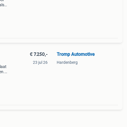
als
orgde
€ 7.250,-
Tromp Automotive
23 jul 26
Hardenberg
laat
en.
ak in
r