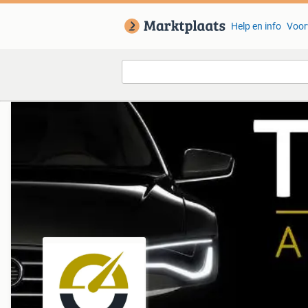
Help en info
Voor
Van deze adverteerder