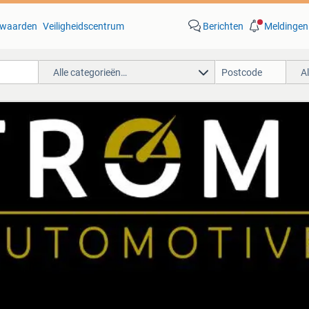
waarden
Veiligheidscentrum
Berichten
Meldingen
Alle categorieën…
A