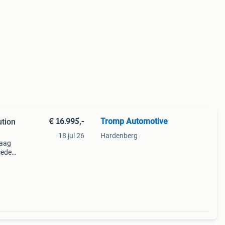
€ 16.995,-
Tromp Automotive
ution
18 jul 26
Hardenberg
raag
cedes