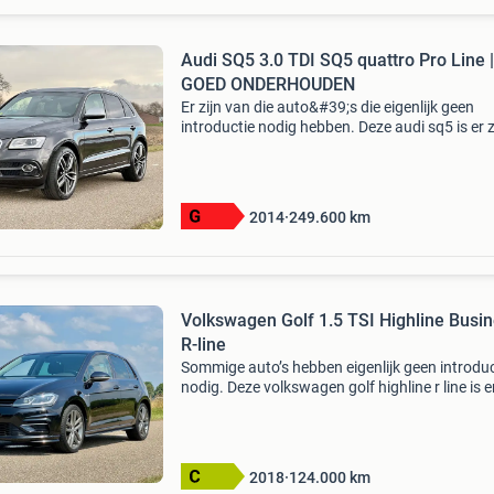
Audi SQ5 3.0 TDI SQ5 quattro Pro Line |
GOED ONDERHOUDEN
Er zijn van die auto&#39;s die eigenlijk geen
introductie nodig hebben. Deze audi sq5 is er 
één. De krachtige 3.0 Bitdi v6 met 313 pk, de
razendsnel schakelende automaat en quattro
vierwielaand
2014
249.600
km
Volkswagen Golf 1.5 TSI Highline Busi
R-line
Sommige auto’s hebben eigenlijk geen introduc
nodig. Deze volkswagen golf highline r line is e
één. Sportief uitgevoerd, rijk uitgerust en dank
150 pk sterke 1.5 Tsi motor en de dsg autom
2018
124.000
km