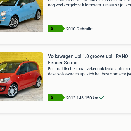
nog veel zorgeloze kilometers. De auto rijdt zo
het hoort, schakelt prettig en maakt een verz
indruk, zowel van binnen als van buiten. Het
2010
Gebruikt
Volkswagen Up! 1.0 groove up! | PANO |
Fender Sound
Een praktische, maar zeker ook leuke auto, zo 
deze volkswagen up! Zich het beste omschrijv
Waar veel up!’S vrij basic zijn uitgevoerd en va
standaard wit geleverd werden, hebben wij hie
2013
146.150
km