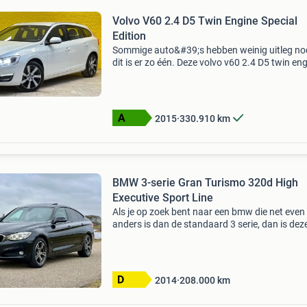
Volvo V60 2.4 D5 Twin Engine Special
Edition
Sommige auto&#39;s hebben weinig uitleg no
dit is er zo één. Deze volvo v60 2.4 D5 twin en
special edition is uitgevoerd in tijdloos wit met
lichtbruin lederen interieur, een combinati
2015
330.910
km
BMW 3-serie Gran Turismo 320d High
Executive Sport Line
Als je op zoek bent naar een bmw die net even
anders is dan de standaard 3 serie, dan is dez
bmw 3 serie gran turismo 320d xdrive high
executive uit 2014 er echt eentje om even goe
naar te kijken. D
2014
208.000
km