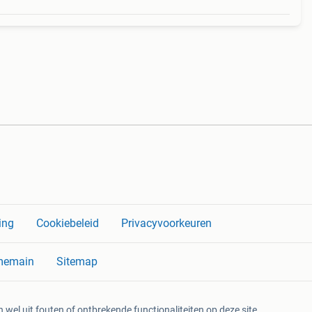
ing
Cookiebeleid
Privacyvoorkeuren
memain
Sitemap
 wel uit fouten of ontbrekende functionaliteiten op deze site.