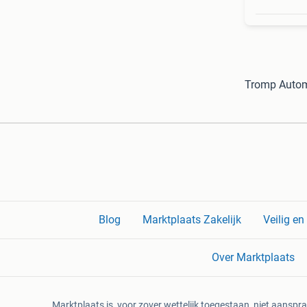
Tromp Autom
Blog
Marktplaats Zakelijk
Veilig e
Over Marktplaats
Marktplaats is, voor zover wettelijk toegestaan, niet aanspra