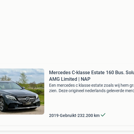
Mercedes C-klasse Estate 160 Bus. Sol
AMG Limited | NAP
Een mercedes c klasse estate zoals wij hem g
zien. Deze origineel nederlands geleverde mer
benz c 160 business solution amg limited
combineert een sportieve uitstraling met het
comfort waar m
2019
Gebruikt
232.200
km