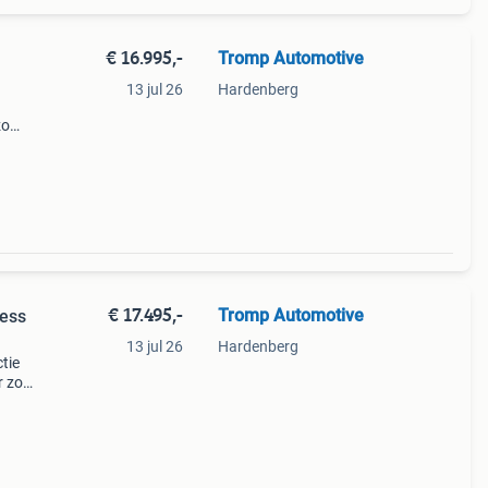
€ 16.995,-
Tromp Automotive
13 jul 26
Hardenberg
zo
€ 17.495,-
Tromp Automotive
ness
13 jul 26
Hardenberg
tie
r zo
zij de