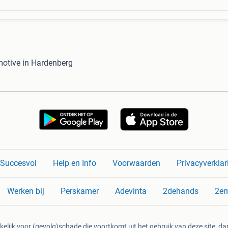
otive in Hardenberg
n Succesvol
Help en Info
Voorwaarden
Privacyverklar
Werken bij
Perskamer
Adevinta
2dehands
2e
kelijk voor (gevolg)schade die voortkomt uit het gebruik van deze site, dan