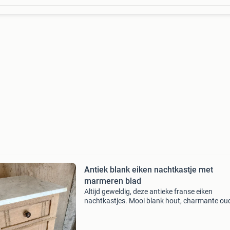
Antiek blank eiken nachtkastje met
marmeren blad
Altijd geweldig, deze antieke franse eiken
nachtkastjes. Mooi blank hout, charmante ou
knopjes en natuurlijk een licht marmeren blad.
Veelal opnieuw gebruikt als nachtkastje maar 
bijzettafeltje