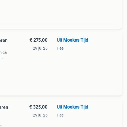
r of
€ 275,00
Uit Moekes Tijd
eren
29 jul 26
Heel
n ca
n
er
kt om
€ 325,00
Uit Moekes Tijd
eren
29 jul 26
Heel