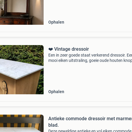
doorleefde patina, volledig goede staat, inclus
afneembare spiegel en een warm donker mar
blad
Ophalen
❤️ Vintage dressoir
Een in zeer goede staat verkerend dressoir. Ee
mooi eiken uitstraling, goeie oude houten kno
een carrara marmeren blad en dikke zwarte bo
poten. Op het deurtje een typerend houtsnijwe
erac
Ophalen
Antieke commode dressoir met marme
blad.
Deze geweldige antieke en vol eiken commode