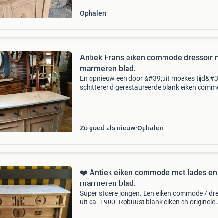
Ophalen
Antiek Frans eiken commode dressoir 
marmeren blad.
En opnieuw een door &#39;uit moekes tijd&#3
schitterend gerestaureerde blank eiken comm
dressoir. Deze beauty heeft een super landelijk
karakter, mooie sier elementen, het originele b
Zo goed als nieuw
Ophalen
❤️ Antiek eiken commode met lades en
marmeren blad.
Super stoere jongen. Een eiken commode / dre
uit ca. 1900. Robuust blank eiken en originele
messing grepen en knoppen. Erop ligt een car