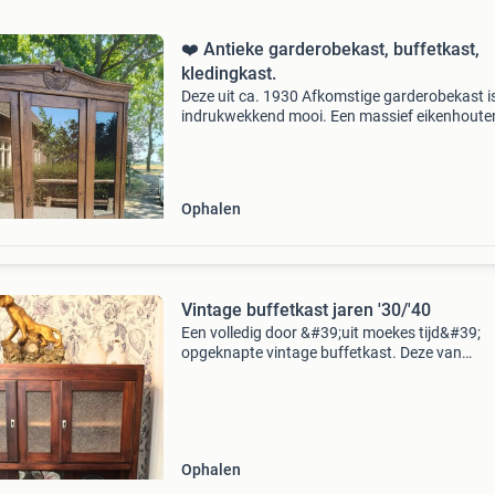
❤️ Antieke garderobekast, buffetkast,
kledingkast.
Deze uit ca. 1930 Afkomstige garderobekast i
indrukwekkend mooi. Een massief eikenhoute
meubel met een zachte en mooie geleefde pati
De kast heeft fraai houtsnijwerk wat zichtbaa
handwerk is. He
Ophalen
Vintage buffetkast jaren '30/'40
Een volledig door &#39;uit moekes tijd&#39;
opgeknapte vintage buffetkast. Deze van
oorsprong rond de jaren 40 gebouwde kast he
nog de authentieke bakelieten grepen. Ook he
originele glas
Ophalen