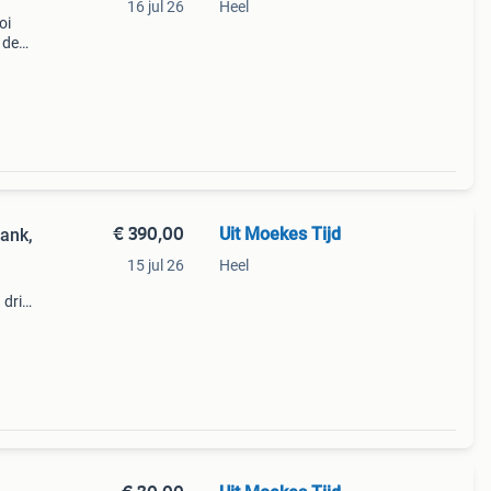
16 jul 26
Heel
oi
 de
e
 Of
€ 390,00
Uit Moekes Tijd
ank,
15 jul 26
Heel
 drie
ke