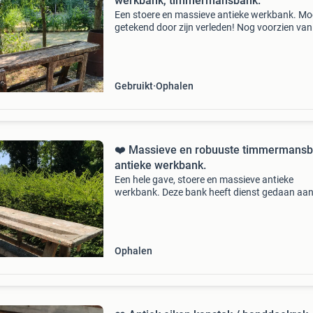
werkbank, timmermansbank.
Een stoere en massieve antieke werkbank. Mo
getekend door zijn verleden! Nog voorzien van
originele bankschroef en een lade. Vanwege d
compacte afmeting ook erg ruig als sidetable.
misschien
Gebruikt
Ophalen
❤️ Massieve en robuuste timmermansb
antieke werkbank.
Een hele gave, stoere en massieve antieke
werkbank. Deze bank heeft dienst gedaan aan
generaties timmermannen. Nu mag hij als dik
blikvanger gaan stralen in bijvoorbeeld hal,
mancave, lange wan
Ophalen