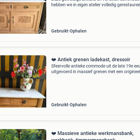
hebben we in eigen atelier volledig gerestauree
De hedendaagse landelijke uitstraling is een lu
voor het oog. Zo ook het sierlijke snijwerk, het 
Gebruikt
Ophalen
❤️ Antiek grenen ladekast, dressoir
Sfeervolle antieke commode uit de late 19e ee
uitgevoerd in massief grenen met een originee
carrara marmeren blad van ca. 22 Mm dik.
Voorzien van twee kleine en twee ruime laden
zwaluwstaartve
Gebruikt
Ophalen
❤️ Massieve antieke werkmansbank,