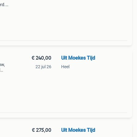
rd.
st
origin
€ 240,00
Uit Moekes Tijd
uw,
22 jul 26
Heel
l
 met
€ 275,00
Uit Moekes Tijd