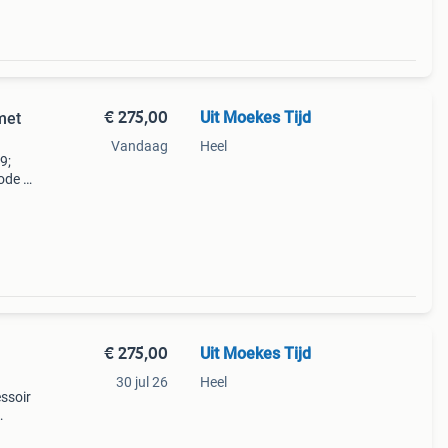
€ 275,00
Uit Moekes Tijd
met
Vandaag
Heel
9;
ode /
es
€ 275,00
Uit Moekes Tijd
30 jul 26
Heel
ssoir
rara