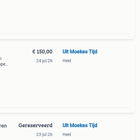
ief
meren
€ 150,00
Uit Moekes Tijd
n
24 jul 26
Heel
ppen,
l
rk en
Gereserveerd
Uit Moekes Tijd
ren
23 jul 26
Heel