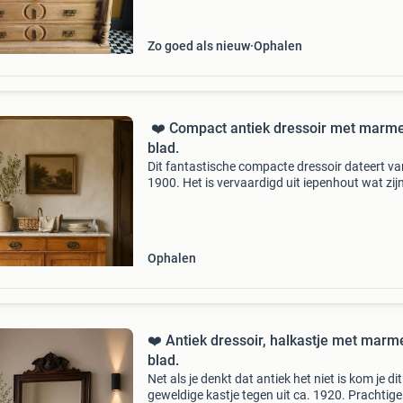
marmeren blad. Ter illustratie op de babykame
keuk
Zo goed als nieuw
Ophalen
️ ❤️ Compact antiek dressoir met marm
blad.
Dit fantastische compacte dressoir dateert va
1900. Het is vervaardigd uit iepenhout wat zij
unieke waarde sterk verhoogd. De meubelmak
heeft ook duidelijk de mooiste stukken gebrui
de ken
Ophalen
❤️ Antiek dressoir, halkastje met marm
blad.
Net als je denkt dat antiek het niet is kom je dit
geweldige kastje tegen uit ca. 1920. Prachtige