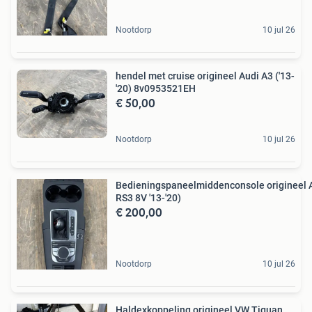
Nootdorp
10 jul 26
hendel met cruise origineel Audi A3 ('13-
'20) 8v0953521EH
€ 50,00
Nootdorp
10 jul 26
Bedieningspaneelmiddenconsole origineel 
RS3 8V '13-'20)
€ 200,00
Nootdorp
10 jul 26
Haldexkoppeling origineel VW Tiguan