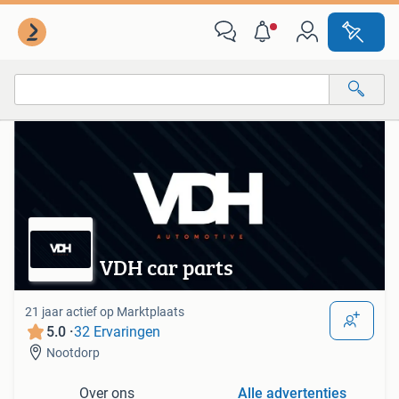
Van deze adverteerder
Alle categorieën…
Alle afstanden…
VDH car parts
21 jaar actief op Marktplaats
5.0 ·
32 Ervaringen
Nootdorp
Over ons
Alle advertenties