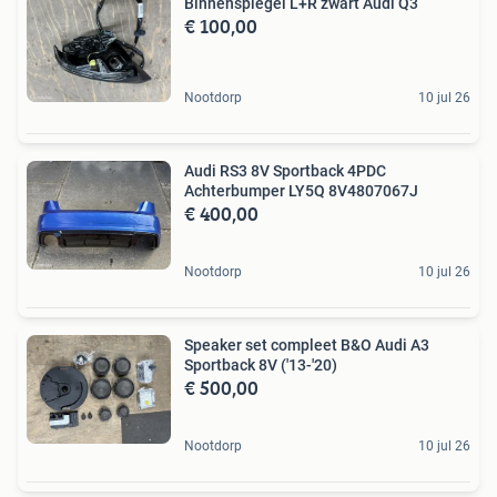
Binnenspiegel L+R zwart Audi Q3
€ 100,00
Nootdorp
10 jul 26
Audi RS3 8V Sportback 4PDC
Achterbumper LY5Q 8V4807067J
€ 400,00
Nootdorp
10 jul 26
Speaker set compleet B&O Audi A3
Sportback 8V ('13-'20)
€ 500,00
Nootdorp
10 jul 26