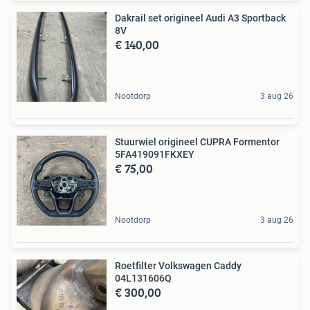
Dakrail set origineel Audi A3 Sportback
8V
€ 140,00
Nootdorp
3 aug 26
Stuurwiel origineel CUPRA Formentor
5FA419091FKXEY
€ 75,00
Nootdorp
3 aug 26
Roetfilter Volkswagen Caddy
04L131606Q
€ 300,00