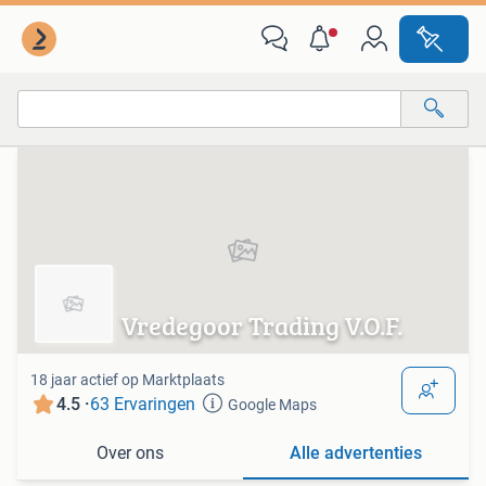
Van deze adverteerder
Alle categorieën…
Alle afstanden…
Vredegoor Trading V.O.F.
18 jaar actief op Marktplaats
4.5 ·
63 Ervaringen
Google Maps
Over ons
Alle advertenties