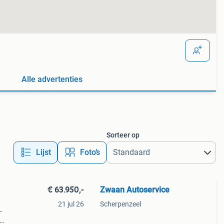
Alle advertenties
Sorteer op
Lijst
Foto’s
€ 63.950,-
Zwaan Autoservice
21 jul 26
Scherpenzeel
-