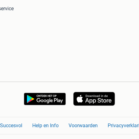
ervice
n Succesvol
Help en Info
Voorwaarden
Privacyverklar