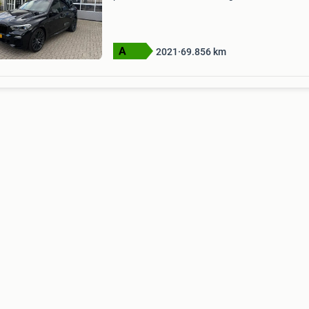
aantal deuren: 5 modelreeks: 2018 - 2023
modelcode: g05 kleur: black sapphire metallic
technische informat
2021
69.856
km