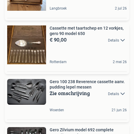
Langbroek
2 jul 26
Cassette met taartschep en 12 vorkjes,
gero 90 model 650
€ 90,00
Details
Rotterdam
2 mei 26
Gero 100 238 Reverence cassette aanv.
pudding lepel messen
Zie omschrijving
Details
Woerden
21 jun 26
Gero Zilvium model 692 complete