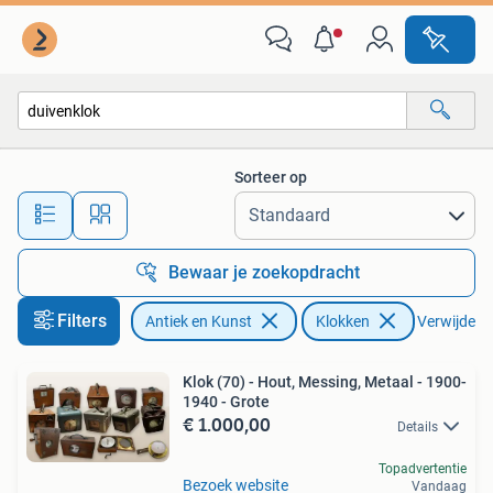
Antiek | Klokken
Sorteer op
Alle afstanden…
Bewaar je zoekopdracht
Filters
Antiek en Kunst
Klokken
Verwijder fi
Klok (70) - Hout, Messing, Metaal - 1900-
1940 - Grote
€ 1.000,00
Details
Topadvertentie
Bezoek website
Vandaag