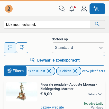
Antiek | Klokken
Sorteer op
Alle afstanden…
Bewaar je zoekopdracht
Filters
Antiek en Kunst
Klokken
Verwijder filters
Figurale pendule - Auguste Moreau -
Zinklegering, Marmer -
€ 8,00
Details
Topadvertentie
Bezoek website
Vandaag