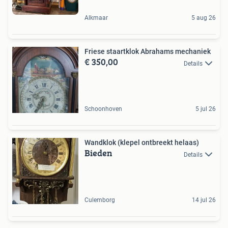
Alkmaar
5 aug 26
Friese staartklok Abrahams mechaniek
€ 350,00
Details
Schoonhoven
5 jul 26
Wandklok (klepel ontbreekt helaas)
Bieden
Details
Culemborg
14 jul 26