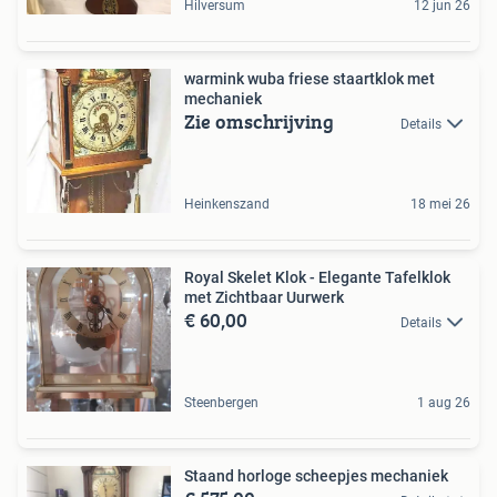
Hilversum
12 jun 26
warmink wuba friese staartklok met
mechaniek
Zie omschrijving
Details
Heinkenszand
18 mei 26
Royal Skelet Klok - Elegante Tafelklok
met Zichtbaar Uurwerk
€ 60,00
Details
Steenbergen
1 aug 26
Staand horloge scheepjes mechaniek