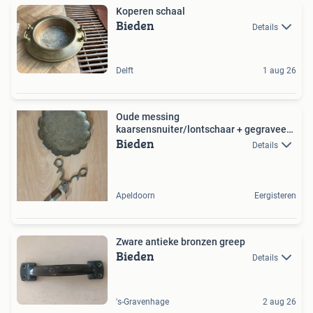
Koperen schaal
Bieden
Details
Delft
1 aug 26
Oude messing
kaarsensnuiter/lontschaar + gegraveerd
Bieden
visbord
Details
Apeldoorn
Eergisteren
Zware antieke bronzen greep
Bieden
Details
's-Gravenhage
2 aug 26