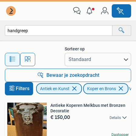
Antiek | Koper en Brons
Sorteer op
Alle afstanden…
Bewaar je zoekopdracht
Filters
Antiek en Kunst
Koper en Brons
Verw
Antieke Koperen Melkbus met Bronzen
Decoratie
€ 150,00
Details
Dagtopper