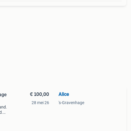
€ 100,00
Alice
tage
28 mei 26
's-Gravenhage
and.
d.
oon