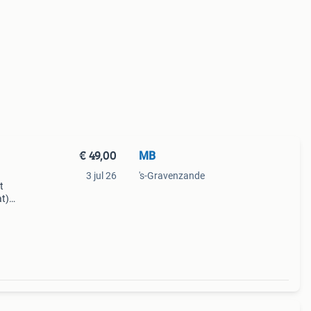
€ 49,00
MB
3 jul 26
's-Gravenzande
t
t)
ed
&#39;s