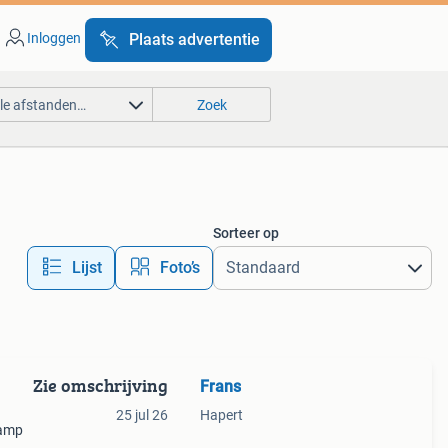
Inloggen
Plaats advertentie
lle afstanden…
Zoek
Sorteer op
Lijst
Foto’s
Zie omschrijving
Frans
25 jul 26
Hapert
lamp