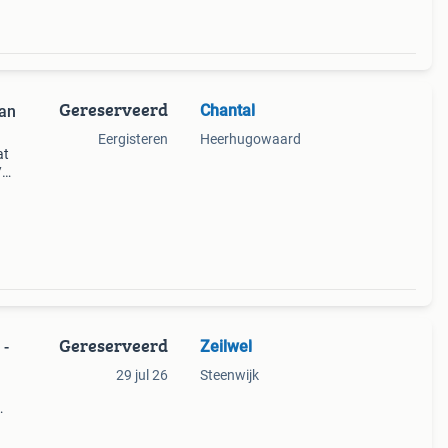
Gereserveerd
Chantal
man
Eergisteren
Heerhugowaard
at
/
 van
Gereserveerd
Zeilwel
 -
29 jul 26
Steenwijk
d om
oor