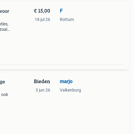
€ 15,00
F
 voor
18 jul 26
Rottum
tles,
 zoals
e
v
Bieden
marjo
age
3 jun 26
Valkenburg
, ook
or
 14