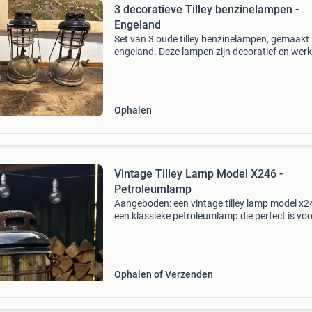
3 decoratieve Tilley benzinelampen -
Engeland
Set van 3 oude tilley benzinelampen, gemaakt 
engeland. Deze lampen zijn decoratief en wer
niet meer. Ze zijn perfect voor verzamelaars of
unieke decoratiestukken in huis of tuin. De la
v
Ophalen
Vintage Tilley Lamp Model X246 -
Petroleumlamp
Aangeboden: een vintage tilley lamp model x2
een klassieke petroleumlamp die perfect is voo
verzamelaars of als decoratief stuk. De lamp
vertoont tekenen van leeftijd en gebruik, waa
roest e
Ophalen of Verzenden