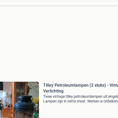
Tilley Petroleumlampen (2 stuks) - Vin
Verlichting
Twee vintage tilley petroleumlampen uit engel
Lampen zijn in nette staat. Werken is onbeken
Lengte inclusief handvat 50cm. Betaling gew
via mijn bankrekening of contant aan de deur.
Verzenden