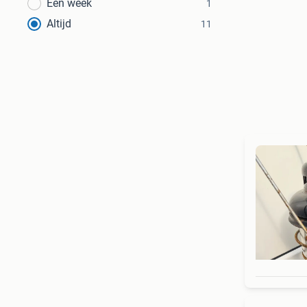
Een week
1
Altijd
11