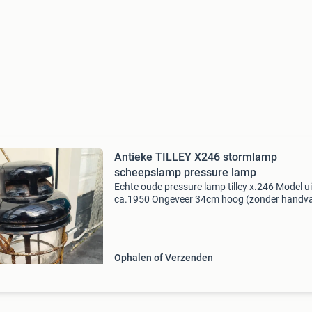
Antieke TILLEY X246 stormlamp
scheepslamp pressure lamp
Echte oude pressure lamp tilley x.246 Model ui
ca.1950 Ongeveer 34cm hoog (zonder handva
zwart emaille top kap glas is nog helemaal go
prachtige lamp in originele staat zie alle foto
ve
Ophalen of Verzenden