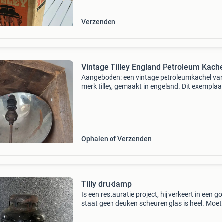
kamperen, noodve
Verzenden
Vintage Tilley England Petroleum Kach
Aangeboden: een vintage petroleumkachel va
merk tilley, gemaakt in engeland. Dit exemplaar
een klassiek model, herkenbaar aan de crème-
kleurige basis en de grote zilverkleurige reflect
k
Ophalen of Verzenden
Tilly druklamp
Is een restauratie project, hij verkeert in een g
staat geen deuken scheuren glas is heel. Moe
wel nieuwe pakkingen in en zal grondig
schoongemaakt moeten worden naar mijn idee