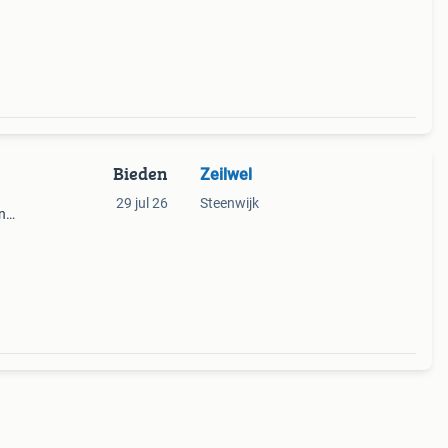
Bieden
Zeilwel
29 jul 26
Steenwijk
n
toont