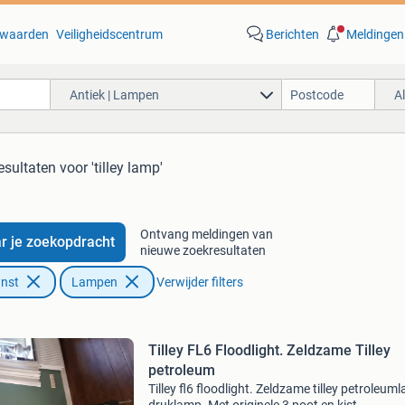
waarden
Veiligheidscentrum
Berichten
Meldingen
Antiek | Lampen
A
esultaten
voor 'tilley lamp'
Ontvang meldingen van
r je zoekopdracht
nieuwe zoekresultaten
unst
Lampen
Verwijder filters
Tilley FL6 Floodlight. Zeldzame Tilley
petroleum
Tilley fl6 floodlight. Zeldzame tilley petroleum