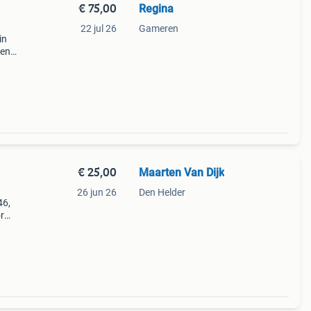
€ 75,00
Regina
22 jul 26
Gameren
in
ken
 als
mpen
€ 25,00
Maarten Van Dijk
26 jun 26
Den Helder
46,
r
ronder