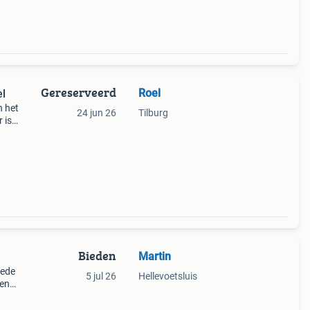
Gereserveerd
Roel
el
n het
24 jun 26
Tilburg
 is
or. De
Bieden
Martin
oede
5 jul 26
Hellevoetsluis
ten
 is