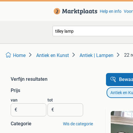
Help en info
Voor
22 r
Home
Antiek en Kunst
Antiek | Lampen
Verfijn resultaten
Bewaa
Prijs
Antiek en K
van
tot
€
€
Categorie
Wis de categorie