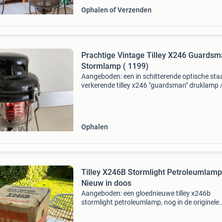
Ophalen of Verzenden
Prachtige Vintage Tilley X246 Guards
Stormlamp ( 1199)
Aangeboden: een in schitterende optische sta
verkerende tilley x246 "guardsman" druklamp 
stormlamp. Dit exemplaar is voorzien van de
officiële fabriekstempel 1199 op de onderkant
de
Ophalen
Tilley X246B Stormlight Petroleumlamp
Nieuw in doos
Aangeboden: een gloednieuwe tilley x246b
stormlight petroleumlamp, nog in de originele
verpakking. Deze iconische lamp staat beken
zijn robuustheid en betrouwbaarheid, ideaal v