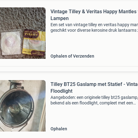
Vintage Tilley & Veritas Happy Mantles
Lampen
Een set van vintage tilley en veritas happy man
geschikt voor diverse kerosine druk lantaarns
petromax 500 cp en bull-finch floodlights. Dez
mantels zijn nieuw en ongebruikt, ideaal voor 
Ophalen of Verzenden
Tilley BT25 Gaslamp met Statief - Vint
Floodlight
Aangeboden: een originele tilley bt25 gaslamp
bekend als een floodlight, compleet met een
bijpassend statief. Deze lamp is ontworpen vo
gebruik met lp-gas en heeft een werkdruk van
lbs/sq in
Ophalen