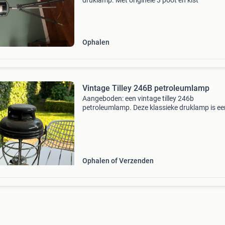
druklamp. Met originele 3 poot en kist
Ophalen
Vintage Tilley 246B petroleumlamp
Aangeboden: een vintage tilley 246b
petroleumlamp. Deze klassieke druklamp is ee
iconisch stukje geschiedenis, perfect voor
verzamelaars of als decoratief item. De lamp 
tekenen van leeftijd en
Ophalen of Verzenden