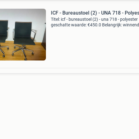
ICF - Bureaustoel (2) - UNA 718 - Polye
Titel: icf - bureaustoel (2) - una 718 - polyester
geschatte waarde: €450.0 Belangrijk: winnen
biedingen zijn exclusief 9% koperbescherming
kavel beschrijving twee bureaustoelen icf u