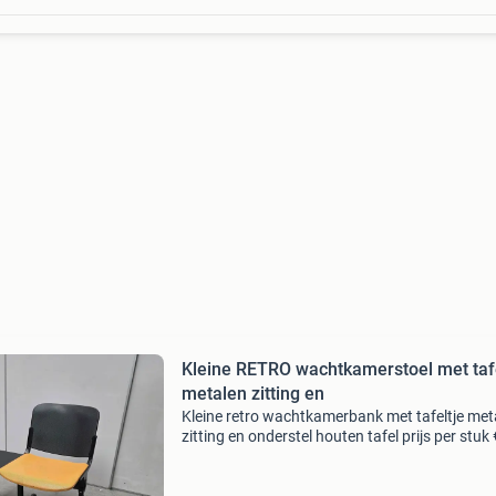
Kleine RETRO wachtkamerstoel met tafe
metalen zitting en
Kleine retro wachtkamerbank met tafeltje met
zitting en onderstel houten tafel prijs per stuk 
114,95 incl btw (€ 95,00 excl btw) hovd-fa145
verkoop van nieuw en gebruikt kantoormeubil