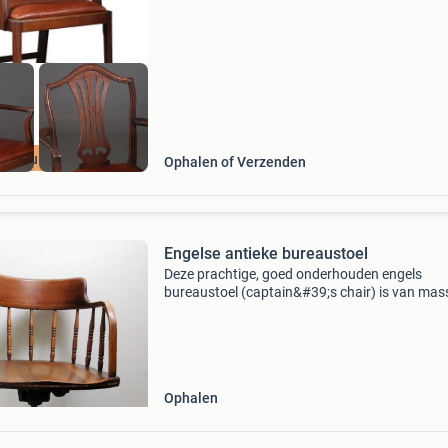
rechte voorpoten, licht gebogen achterpoten 
ijk nu de SALE
Ophalen of Verzenden
Engelse antieke bureaustoel
Deze prachtige, goed onderhouden engels
bureaustoel (captain&#39;s chair) is van mas
eiken kan draaien kan kantelen (leunen naar
achter) is in hoogte verstelbaar maar moet w
omstandighede
Ophalen