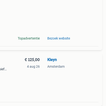
en een
Topadvertentie
Bezoek website
€ 125,00
Kleyn
4 aug 26
Amsterdam
sief
egens