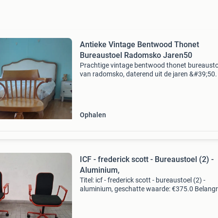
Antieke Vintage Bentwood Thonet
Bureaustoel Radomsko Jaren50
Prachtige vintage bentwood thonet bureausto
van radomsko, daterend uit de jaren &#39;50.
stoel is gemaakt in polen en is een stijlvol en 
gemaakt meubelstuk. Het hout is stoomgebo
en
Ophalen
ICF - frederick scott - Bureaustoel (2) -
Aluminium,
Titel: icf - frederick scott - bureaustoel (2) -
aluminium, geschatte waarde: €375.0 Belangri
winnende biedingen zijn exclusief 9%
koperbescherming + €3 kavel beschrijving de
fauteuils ve