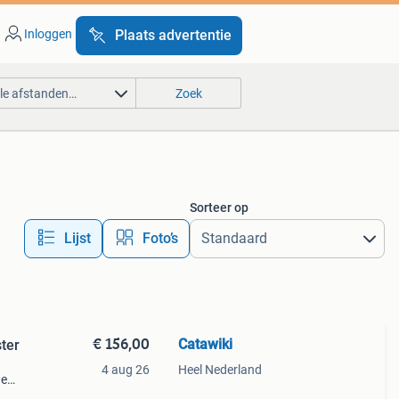
Inloggen
Plaats advertentie
lle afstanden…
Zoek
Sorteer op
Lijst
Foto’s
€ 156,00
Catawiki
ster
4 aug 26
Heel Nederland
de
 + €3