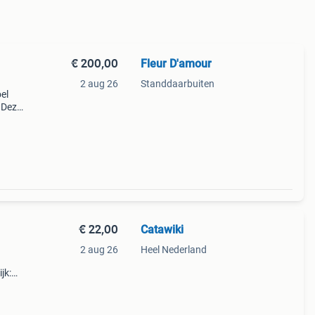
€ 200,00
Fleur D'amour
2 aug 26
Standdaarbuiten
el
 Deze
goed
gen
€ 22,00
Catawiki
2 aug 26
Heel Nederland
jk: