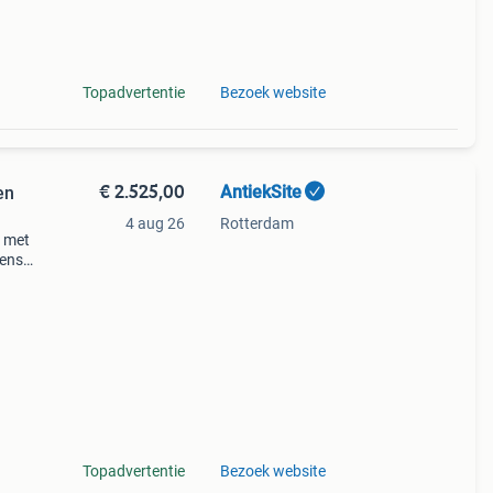
Topadvertentie
Bezoek website
€ 2.525,00
AntiekSite
en
4 aug 26
Rotterdam
u met
ens...
ef
n ing
Topadvertentie
Bezoek website