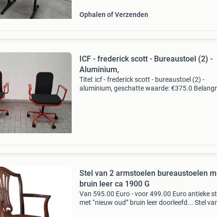
Ophalen of Verzenden
ICF - frederick scott - Bureaustoel (2) -
Aluminium,
Titel: icf - frederick scott - bureaustoel (2) -
aluminium, geschatte waarde: €375.0 Belangri
winnende biedingen zijn exclusief 9%
koperbescherming + €3 kavel beschrijving de
fauteuils ve
Stel van 2 armstoelen bureaustoelen m
bruin leer ca 1900 G
Van 595.00 Euro - voor 499.00 Euro antieke s
met “nieuw oud” bruin leer doorleefd... Stel va
engelse notenhouten armstoelen / bureausto