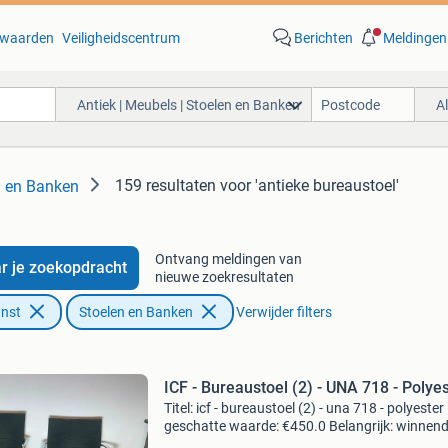
waarden
Veiligheidscentrum
Berichten
Meldingen
Antiek | Meubels | Stoelen en Banken
A
159 resultaten
voor 'antieke bureaustoel'
n en Banken
Ontvang meldingen van
r je zoekopdracht
nieuwe zoekresultaten
unst
Stoelen en Banken
Verwijder filters
ICF - Bureaustoel (2) - UNA 718 - Polye
Titel: icf - bureaustoel (2) - una 718 - polyester
geschatte waarde: €450.0 Belangrijk: winnen
biedingen zijn exclusief 9% koperbescherming