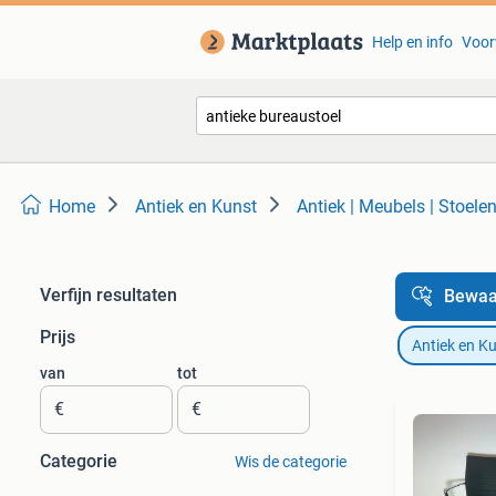
Help en info
Voor
Home
Antiek en Kunst
Antiek | Meubels | Stoele
Verfijn resultaten
Bewaa
Prijs
Antiek en K
van
tot
€
€
Categorie
Wis de categorie