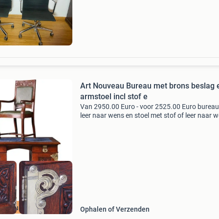
kavel beschrijving twee bureaustoelen icf u
Art Nouveau Bureau met brons beslag 
armstoel incl stof e
Van 2950.00 Euro - voor 2525.00 Euro burea
leer naar wens en stoel met stof of leer naar w
Art deco bureau met bureaustoel beide inclusi
bekleding/leer naar wens. Het bureau heeft ee
ijk nu de SALE
Ophalen of Verzenden