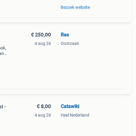
Bezoek website
€ 250,00
Ras
4 aug 26
Oostzaan
ook,
van
tieke
e en
€ 8,00
Catawiki
l -
4 aug 26
Heel Nederland