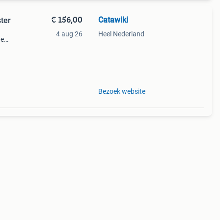
€ 156,00
Catawiki
ster
4 aug 26
Heel Nederland
de
 + €3
Bezoek website