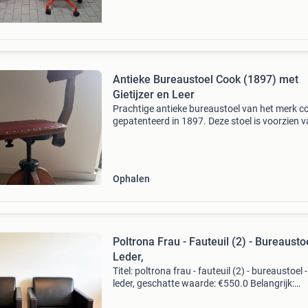
Antieke Bureaustoel Cook (1897) met
Gietijzer en Leer
Prachtige antieke bureaustoel van het merk c
gepatenteerd in 1897. Deze stoel is voorzien 
originele gietijzeren onderdelen en een authen
rode leren bekleding, wat zorgt voor een uniek
Ophalen
Poltrona Frau - Fauteuil (2) - Bureaustoe
Leder,
Titel: poltrona frau - fauteuil (2) - bureaustoel -
leder, geschatte waarde: €550.0 Belangrijk:
winnende biedingen zijn exclusief 9%