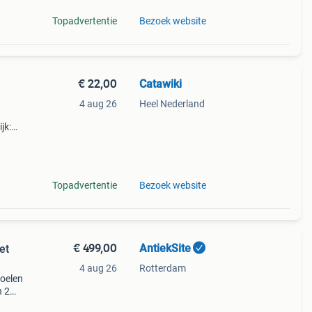
Topadvertentie
Bezoek website
€ 22,00
Catawiki
4 aug 26
Heel Nederland
jk:
Topadvertentie
Bezoek website
€ 499,00
AntiekSite
et
4 aug 26
Rotterdam
toelen
n 2
elen