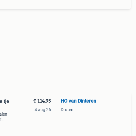
€ 114,95
HO van Dinteren
ltje
4 aug 26
Druten
alen
€
a