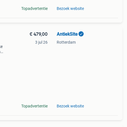
Topadvertentie
Bezoek website
€ 479,00
AntiekSite
3 jul 26
Rotterdam
ke
n
n 6
ze
Topadvertentie
Bezoek website