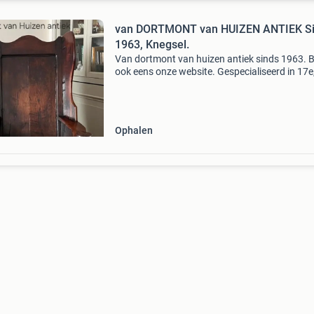
van DORTMONT van HUIZEN ANTIEK S
1963, Knegsel.
Van dortmont van huizen antiek sinds 1963. B
ook eens onze website. Gespecialiseerd in 17e
en 19e eeuwse meubelen en kleingoed, grote t
collectie. ( Op internet staat slechts een klein 
Ophalen