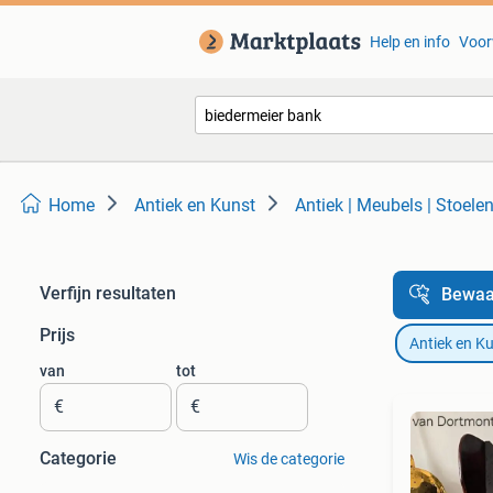
Help en info
Voor
Home
Antiek en Kunst
Antiek | Meubels | Stoele
Verfijn resultaten
Bewaa
Prijs
Antiek en K
van
tot
€
€
Categorie
Wis de categorie