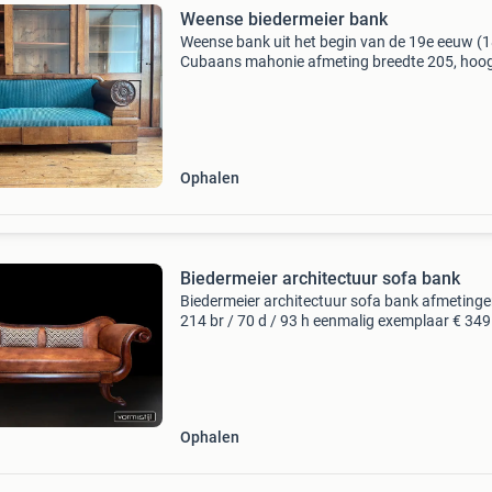
Weense biedermeier bank
Weense bank uit het begin van de 19e eeuw (1
Cubaans mahonie afmeting breedte 205, hoo
82, diepte 75cm constructief in goede staat e
uiterlijk ook maar wel enkele tekenen van
ouderdom. Bieden
Ophalen
Biedermeier architectuur sofa bank
Biedermeier architectuur sofa bank afmetinge
214 br / 70 d / 93 h eenmalig exemplaar € 3495
oostenrijk periode 1815 - 1848 - grand sofa-ba
fully restorated & newly reupholstered - v
Ophalen