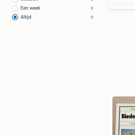
Een week
0
Altijd
9