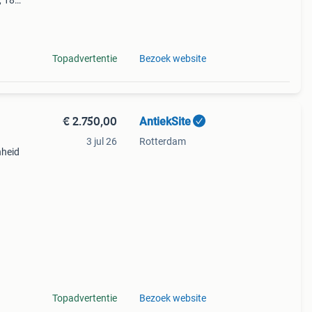
, 18e
in
dee
Topadvertentie
Bezoek website
€ 2.750,00
AntiekSite
3 jul 26
Rotterdam
nheid
t met
Topadvertentie
Bezoek website