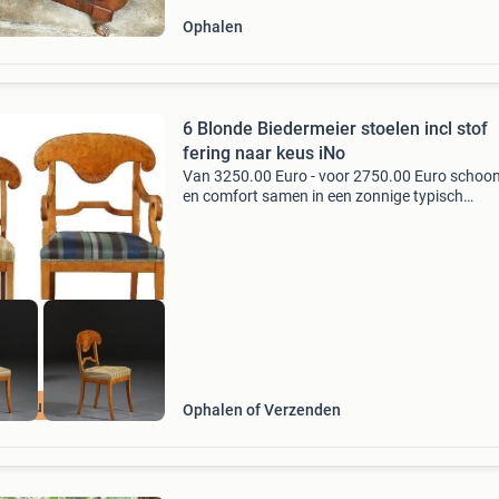
Ophalen
6 Blonde Biedermeier stoelen incl stof
fering naar keus iNo
Van 3250.00 Euro - voor 2750.00 Euro schoo
en comfort samen in een zonnige typisch
scandinavische houtsoort... Stel van 6
eetkamerstoelen in prachtig blond berkenhou
berkenwortel in de fraai
ijk nu de SALE
Ophalen of Verzenden