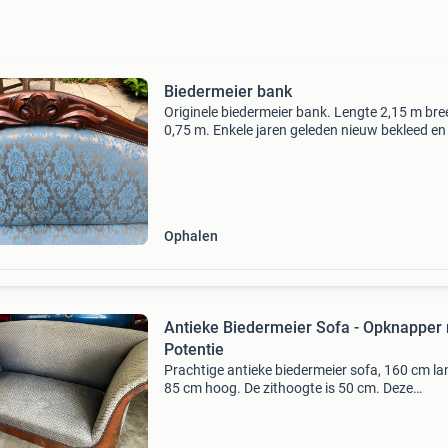
Biedermeier bank
Originele biedermeier bank. Lengte 2,15 m bre
0,75 m. Enkele jaren geleden nieuw bekleed en 
goede staat.
Ophalen
Antieke Biedermeier Sofa - Opknapper
Potentie
Prachtige antieke biedermeier sofa, 160 cm la
85 cm hoog. De zithoogte is 50 cm. Deze
charmante bank heeft een stevig binnenwerk d
goede staat verkeert, maar de bekleding is aa
vervanging t