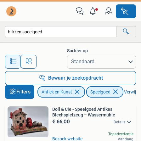
Antiek | Speelgoed
Sorteer op
Alle afstanden…
Bewaar je zoekopdracht
Filters
Antiek en Kunst
Speelgoed
Verwijder
Doll & Cie - Speelgoed Antikes
Blechspielzeug – Wassermühle
€ 66,00
Details
Topadvertentie
Bezoek website
Vandaag