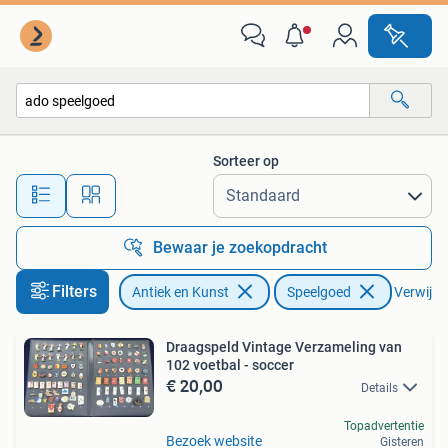
Antiek | Speelgoed
Sorteer op
Alle afstanden…
Bewaar je zoekopdracht
Filters
Antiek en Kunst
Speelgoed
Verwijder
Draagspeld Vintage Verzameling van
102 voetbal - soccer
€ 20,00
Details
Topadvertentie
Bezoek website
Gisteren