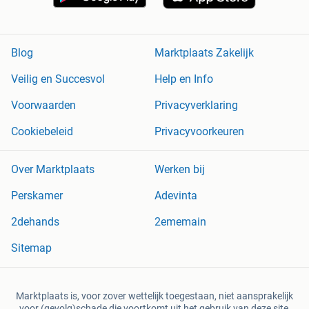
Blog
Marktplaats Zakelijk
Veilig en Succesvol
Help en Info
Voorwaarden
Privacyverklaring
Cookiebeleid
Privacyvoorkeuren
Over Marktplaats
Werken bij
Perskamer
Adevinta
2dehands
2ememain
Sitemap
Marktplaats is, voor zover wettelijk toegestaan, niet aansprakelijk
voor (gevolg)schade die voortkomt uit het gebruik van deze site,