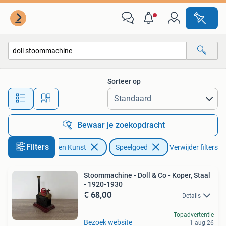
Antiek | Speelgoed
Sorteer op
Alle afstanden…
Bewaar je zoekopdracht
Filters
Antiek en Kunst
Speelgoed
Verwijder filters
Stoommachine - Doll & Co - Koper, Staal
- 1920-1930
€ 68,00
Details
Topadvertentie
Bezoek website
1 aug 26