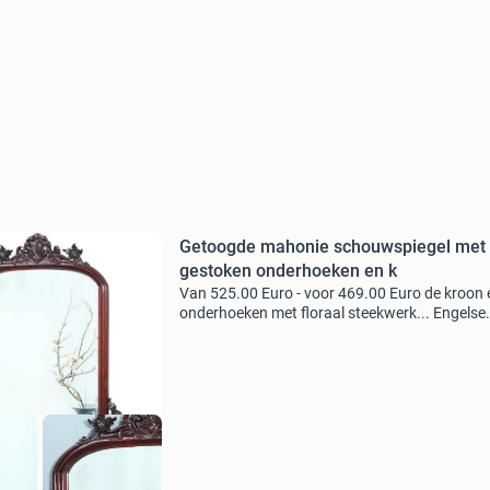
Getoogde mahonie schouwspiegel met
gestoken onderhoeken en k
Van 525.00 Euro - voor 469.00 Euro de kroon 
onderhoeken met floraal steekwerk... Engelse
victoriaanse mahoniehouten spiegellijst met
facetgeslepen getoogde spiegel. De onderhoe
elk met een gesto