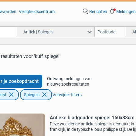
waarden
Veiligheidscentrum
Berichten
Meldingen
Antiek | Spiegels
A
 resultaten
voor 'kuif spiegel'
Ontvang meldingen van
r je zoekopdracht
nieuwe zoekresultaten
unst
Spiegels
Verwijder filters
Antieke bladgouden spiegel 160x83cm
Deze weelderige antieke spiegel is gemaakt in
frankrijk, in de typische louis philippe stijl. De li
bevat het originele bladgoud en is van zeer ho