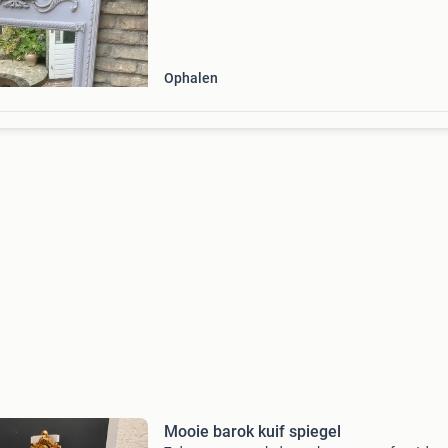
The old garage is gevestigd aan de ijweg 951 i
hoofddo
Ophalen
Mooie barok kuif spiegel