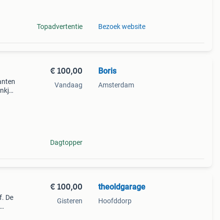
Topadvertentie
Bezoek website
€ 100,00
Boris
kanten
Vandaag
Amsterdam
nkje
rte
Dagtopper
€ 100,00
theoldgarage
f. De
Gisteren
Hoofddorp
ro.