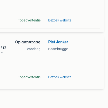
Topadvertentie
Bezoek website
Op aanvraag
Piet Jonker
tijd
Vandaag
Baambrugge
n
it,
Topadvertentie
Bezoek website