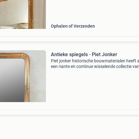
kwaliteit. Menig blik valt meteen op de verfijnd
Ophalen of Verzenden
Antieke spiegels - Piet Jonker
Piet jonker historische bouwmaterialen heeft al
een riante en continue wisselende collectie va
gemiddeld 200 oude en antieke spiegels in het
assortiment. Elke spiegel is door ons op kwalite
un