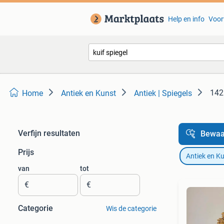
Help en info
Voor
142
Home
Antiek en Kunst
Antiek | Spiegels
Verfijn resultaten
Bewaa
Prijs
Antiek en K
van
tot
€
€
Categorie
Wis de categorie