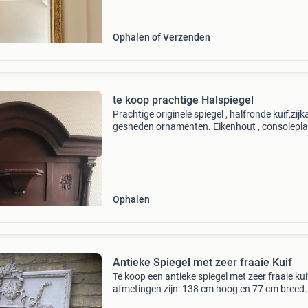
groter te doen
Ophalen of Verzenden
te koop prachtige Halspiegel
Prachtige originele spiegel , halfronde kuif,zij
gesneden ornamenten. Eikenhout , consolepla
voor klokje of decoratie . Originele geslepen
spiegelglas zit er nog in de oudheid kleine zwa
Ophalen
Antieke Spiegel met zeer fraaie Kuif
Te koop een antieke spiegel met zeer fraaie kui
afmetingen zijn: 138 cm hoog en 77 cm breed.
Graag een serieus bod gevraagd vanaf 100 eu