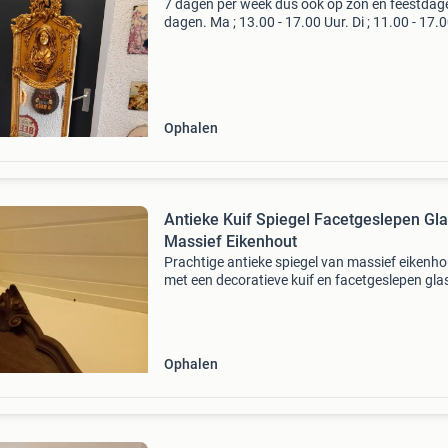
7 dagen per week dus ook op zon en feestdag
dagen. Ma ; 13.00 - 17.00 Uur. Di ; 11.00 - 17.
Uur. Wo ; 11.00 - 17.00 Uur. Do ; 11.00 - 17.00 
Vr ; 11.00 - 17.00 Uur, za ; 11.00 - 17.00 Uur. Z
Ophalen
Antieke Kuif Spiegel Facetgeslepen Gl
Massief Eikenhout
Prachtige antieke spiegel van massief eikenho
met een decoratieve kuif en facetgeslepen gla
spiegel heeft een hoogte van circa 90 cm, een
diepte van 2 cm en een breedte van 70 cm. Per
voor
Ophalen