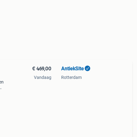
€ 469,00
AntiekSite
Vandaag
Rotterdam
en
ken