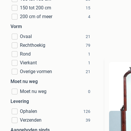
150 tot 200 cm
15
200 cm of meer
4
Vorm
Ovaal
21
Rechthoekig
79
Rond
1
Vierkant
1
Overige vormen
21
Moet nu weg
Moet nu weg
0
Levering
Ophalen
126
Verzenden
39
Aangeboden sinds