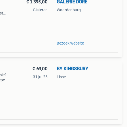
€ 1.395,00
GALERIE DORÉ
Gisteren
Waardenburg
jst
ge
Bezoek website
€ 69,00
BY KINGSBURY
sief
31 jul 26
Lisse
epen,
 Een