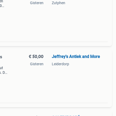
en
Gisteren
Zutphen
00
Uur.
o
€ 50,00
Jeffrey's Antiek and More
as
Gisteren
Leiderdorp
ut
s. De
fect