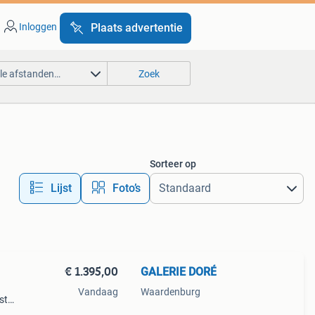
Inloggen
Plaats advertentie
lle afstanden…
Zoek
Sorteer op
Lijst
Foto’s
€ 1.395,00
GALERIE DORÉ
Vandaag
Waardenburg
jst
ge