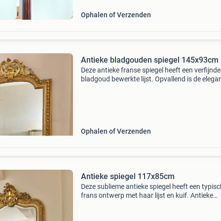
ijk nu de SALE
Ophalen of Verzenden
Antieke bladgouden spiegel 145x93cm
Deze antieke franse spiegel heeft een verfijnde
bladgoud bewerkte lijst. Opvallend is de elega
kuif en het licht verweerde glas. Door haar fo
is de spiegel een echte blikvanger bij binnen
Ophalen of Verzenden
Antieke spiegel 117x85cm
Deze sublieme antieke spiegel heeft een typisc
frans ontwerp met haar lijst en kuif. Antieke
spiegels werden vroeger doorgaans niet enkel
gebruikt ter decoratie, maar ook om een ruimt