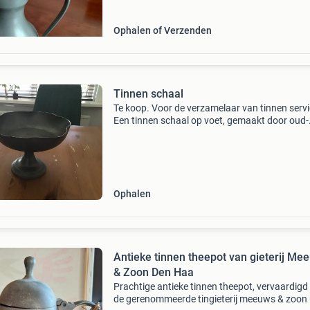
scharnierend de
Ophalen of Verzenden
Tinnen schaal
Te koop. Voor de verzamelaar van tinnen servi
Een tinnen schaal op voet, gemaakt door oud-
hollandsche tingieterij meeuws & zoon uit den
haag. Periode 1900 - 1950. Bij het keurmerk li
oxidat
Ophalen
Antieke tinnen theepot van gieterij Me
& Zoon Den Haa
Prachtige antieke tinnen theepot, vervaardigd
de gerenommeerde tingieterij meeuws & zoon 