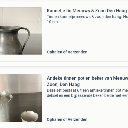
Kannetje tin Meeuws & Zoon Den Haag
Tinnen kannetje meeuws & zoon den haag. H
10 cm.
Ophalen of Verzenden
Antieke tinnen pot en beker van Meeuw
Zoon, Den Haag
Deze set bestaat uit een antieke tinnen pot me
deksel en een bijpassende beker, beide met ee
gehamerd oppervlak en een sierlijke geschulpt
rand. De pot en beker zijn gemerkt met
&#39;meeuws &am
Ophalen of Verzenden