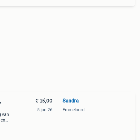
€ 15,00
Sandra
,
5 jun 26
Emmeloord
g van
den
 stuk