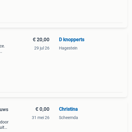
€ 20,00
D knopperts
ce.
29 jul 26
Hagestein
chte
€ 0,00
Christina
euws
31 mei 26
Scheemda
 door
uit