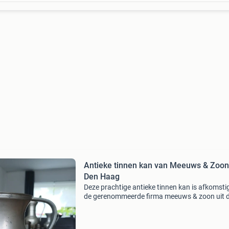
Antieke tinnen kan van Meeuws & Zoon
Den Haag
Deze prachtige antieke tinnen kan is afkomsti
de gerenommeerde firma meeuws & zoon uit 
haag. De kan verkeert in goede staat met een
mooie patina die past bij de leeftijd. Een uniek
v