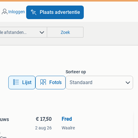
Inloggen
Plaats advertentie
lle afstanden…
Zoek
Sorteer op
Lijst
Foto’s
€ 17,50
Fred
euws
2 aug 26
Waalre
m