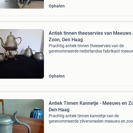
Ophalen
Antiek tinnen theeservies van Meeuws
Zoon, Den Haag
Prachtig antiek tinnen theeservies van de
gerenommeerde nederlandse fabrikant meeu
zoon uit den haag. Het servies bestaat uit een
theepot met rieten handvat, een suikerpot, ee
melkkan, en twe
Ophalen
Antiek Tinnen Kannetje - Meeuws en Z
Den Haag
Prachtig antiek tinnen kannetje van de
gerenommeerde zilversmeden meeuws en zoon
den haag. Dit stuk verkeert in goede staat voor
leeftijd en toont een klassiek ontwerp met een