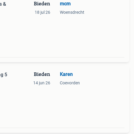
Bieden
mcm
s &
18 jul 26
Woensdrecht
Bieden
Karen
g 5
14 jun 26
Coevorden