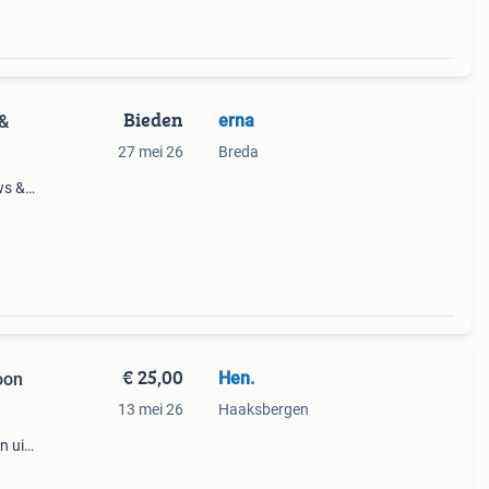
Bieden
erna
 &
27 mei 26
Breda
ws &
n
€ 25,00
Hen.
oon
13 mei 26
Haaksbergen
 uit
 zijn