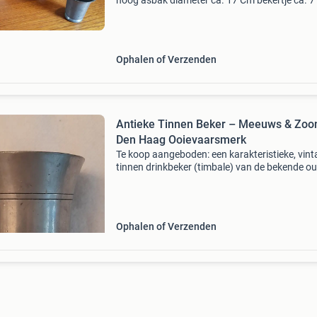
hoog asbak diameter ca. 17 Cm bekertje ca. 
hoog (meeuws & zoon, den haag) alleen als g
te koop!
Ophalen of Verzenden
Antieke Tinnen Beker – Meeuws & Zoo
Den Haag Ooievaarsmerk
Te koop aangeboden: een karakteristieke, vin
tinnen drinkbeker (timbale) van de bekende ou
hollandsche tingieterij meeuws & zoon uit den
haag. De beker heeft een klassieke, taps toel
vo
Ophalen of Verzenden