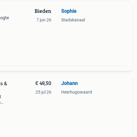
Bieden
Sophie
oogte
7 jun 26
Stadskanaal
€ 49,50
Johann
s &
25 jul 26
Heerhugowaard
t
n
e