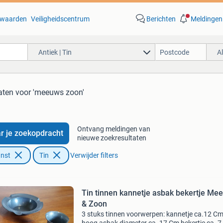
waarden
Veiligheidscentrum
Berichten
Meldingen
Antiek | Tin
A
aten
voor 'meeuws zoon'
Ontvang meldingen van
r je zoekopdracht
nieuwe zoekresultaten
unst
Tin
Verwijder filters
Tin tinnen kannetje asbak bekertje Me
& Zoon
3 stuks tinnen voorwerpen: kannetje ca.12 C