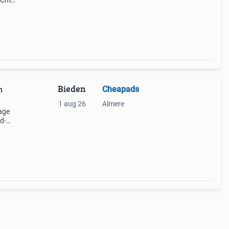
7 Cm
eheel
Bieden
Cheapads
n
1 aug 26
Almere
tage
d-
opende