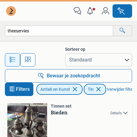
Antiek | Tin
Sorteer op
Alle afstanden…
Bewaar je zoekopdracht
Filters
Antiek en Kunst
Tin
Verwijder filters
Tinnen set
Bieden
Details