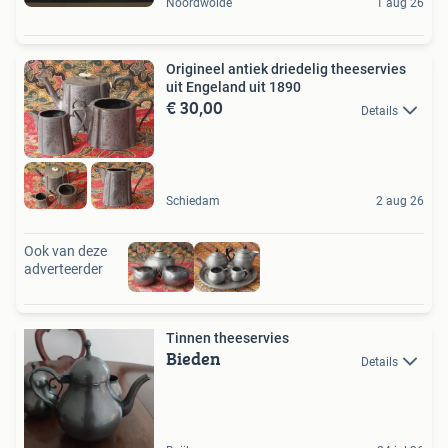
Noordwolde
1 aug 26
Origineel antiek driedelig theeservies
uit Engeland uit 1890
€ 30,00
Details
Schiedam
2 aug 26
Ook van deze
adverteerder
Tinnen theeservies
Bieden
Details