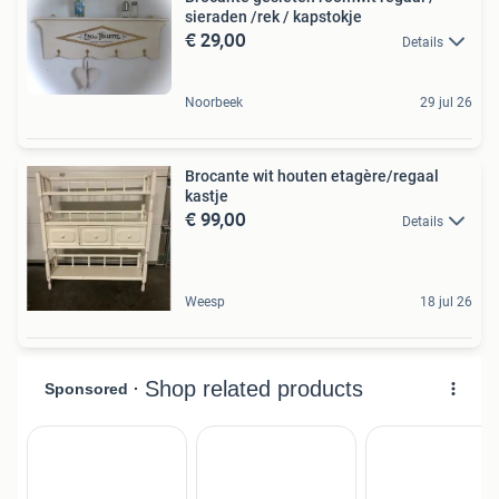
sieraden /rek / kapstokje
€ 29,00
Details
Noorbeek
29 jul 26
Brocante wit houten etagère/regaal
kastje
€ 99,00
Details
Weesp
18 jul 26