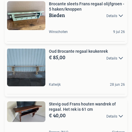
Brocante sleets Frans regaal olijfgroen -
5 haken/knoppen
Bieden
Details
Winschoten
9 jul 26
Oud Brocante regaal keukenrek
€ 85,00
Details
Katwijk
28 jun 26
Stevig oud Frans houten wandrek of
regaal. Het rek is 61 cm
€ 40,00
Details