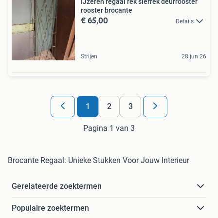
IJzeren regaal rek sierrek deurrooster
rooster brocante
€ 65,00
Details
Strijen
28 jun 26
1
2
3
Pagina 1 van 3
Brocante Regaal: Unieke Stukken Voor Jouw Interieur
Gerelateerde zoektermen
Populaire zoektermen