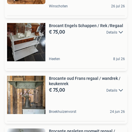
Winschoten
26 jul 26
Brocant Engels Schappen / Rek /Regaal
€ 75,00
Details
Heeten
8 jul 26
Brocante oud Frans regaal / wandrek /
keukenrek
€ 75,00
Details
Broekhuizenvorst
24 jun 26
Brocante gesleten roomwit regaal /