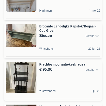
Harlingen
1 mei 26
Brocante Landelijke Kapstok/Regaal -
Oud Groen
Bieden
Details
Winschoten
20 jun 26
Prachtig mooi antiek rek regaal
€ 95,00
Details
's-Gravendeel
8 jul 26