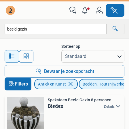
Kunst | Beelden en Houtsnijwerken
Sorteer op
Alle afstanden…
Bewaar je zoekopdracht
Filters
Antiek en Kunst
Beelden, Houtsnijwerken
Speksteen Beeld Gezin 8 personen
Bieden
Details