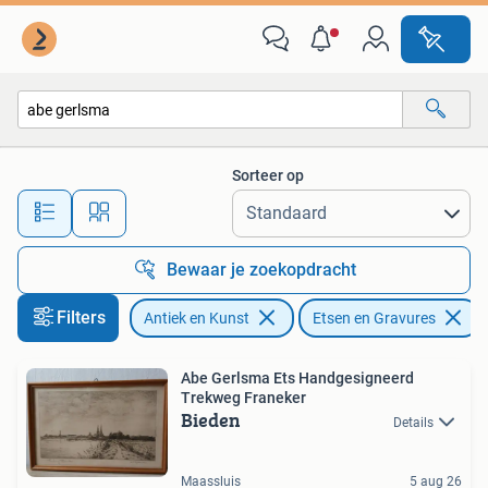
Kunst | Etsen en Gravures
Sorteer op
Alle afstanden…
Bewaar je zoekopdracht
Filters
Antiek en Kunst
Etsen en Gravures
Abe Gerlsma Ets Handgesigneerd
Trekweg Franeker
Bieden
Details
Maassluis
5 aug 26