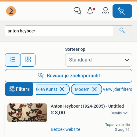
Kunst | Schilderijen | Modern
Sorteer op
Alle afstanden…
Bewaar je zoekopdracht
Filters
Antiek en Kunst
Modern
Verwijder filters
Anton Heyboer (1924-2005) - Untitled
€ 8,00
Details
Topadvertentie
Bezoek website
3 aug 26