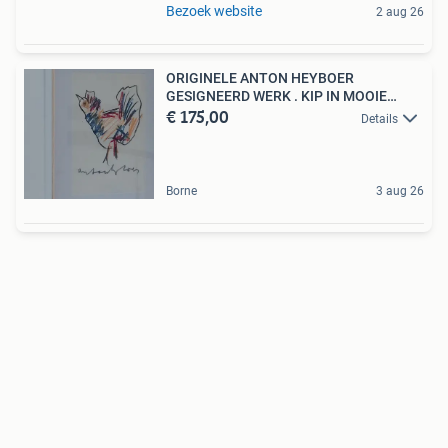
Bezoek website
2 aug 26
ORIGINELE ANTON HEYBOER
GESIGNEERD WERK . KIP IN MOOIE
€ 175,00
BAKLI
Details
Borne
3 aug 26