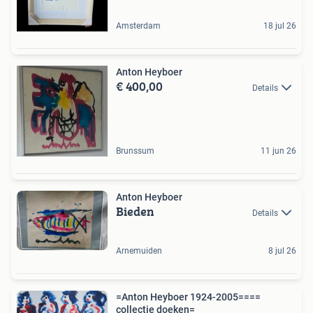
Amsterdam
18 jul 26
Anton Heyboer
€ 400,00
Details
Brunssum
11 jun 26
Anton Heyboer
Bieden
Details
Arnemuiden
8 jul 26
=Anton Heyboer 1924-2005====
collectie doeken=